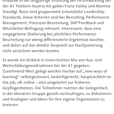
Einblicke in die langjährige Erfahrung der FK-Entwicklung bei
der A1 Telekom Austria AG gaben Franz Valsky und Martina
Staudigl. Basis sind gruppenweit entwickelte Leadership-
Standards. Diese Kriterien sind bei Recruiting, Performance
Management, Potenzial-Beurteilung, 360°Feedback und
Mitarbeiter-Befragung relevant. Interessant, dass eine
vorgegebene Skalierung bei jährlichen Performance-
Beurteilung nur wenig differenzierte Ergebnisse brachte,
und daher auf das direkte Gespräch zur Nachjustierung
nicht verzichtet werden konnte.
Es wurde ein Einblick in einen breiten Mix von Aus- und
Weiterbildungsmaßnahmen bei der A1 gegeben.
Zunehmend Wert gelegt werden hierbei auf „new ways of
learning“: selbstgesteuert, bedarfsgerecht, hauptsächlich on
the job, oft online – also umgekehrt zur früheren
Gepflogenheiten. Die Teilnehmer nutzten die Gelegenheit,
in der kleineren Gruppe gezielt nachzufragen, zu diskutieren
und Analogien und Ideen für ihre eigene Organisation zu
kreieren.