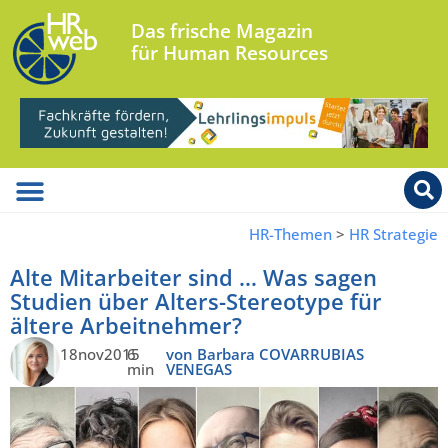
Das frische Magazin
für Human Resources
HR-Themen
>
HR Strategie
Alte Mitarbeiter sind … Was sagen
Studien über Alters-Stereotype für
ältere Arbeitnehmer?
18nov2015
6
von Barbara COVARRUBIAS
min
VENEGAS