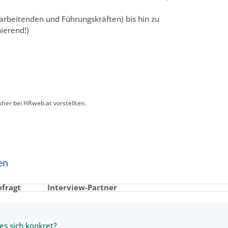
arbeitenden und Führungskräften) bis hin zu
nierend!)
bisher bei HRweb.at vorstellten.
en
efragt
Interview-Partner
es sich konkret?