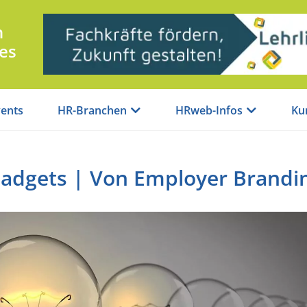
n
es
ents
HR-Branchen
HRweb-Infos
Ku
Gadgets | Von Employer Brandi