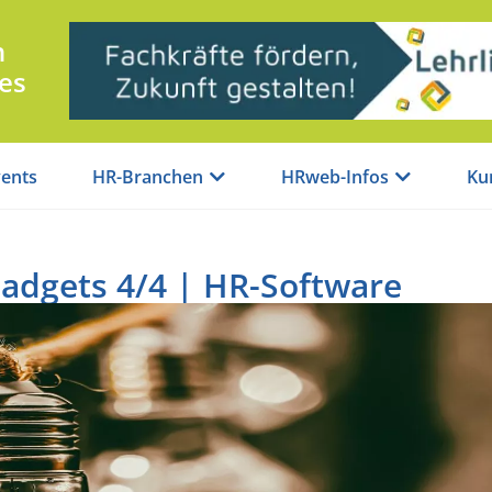
n
es
ents
HR-Branchen
HRweb-Infos
Ku
Gadgets 4/4 | HR-Software