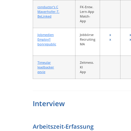
conductor’s C
FK-Entw.
Mayerhofer-T.
Lern-App
BeLinked
Match-
App
J
obmedien
Jobbörse
x
Emp
loy!!
Recruiting
x
bonrepublic
MA
.
.
Timeular
Zeitmess.
leadbacker
KI
eevie
App
Interview
Arbeitszeit-Erfassung