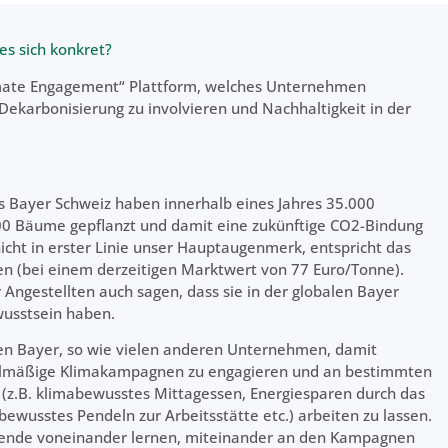
es sich konkret?
imate Engagement“ Plattform, welches Unternehmen
 Dekarbonisierung zu involvieren und Nachhaltigkeit in der
 Bayer Schweiz haben innerhalb eines Jahres 35.000
00 Bäume gepflanzt und damit eine zukünftige CO2-Bindung
cht in erster Linie unser Hauptaugenmerk, entspricht das
en (bei einem derzeitigen Marktwert von 77 Euro/Tonne).
Angestellten auch sagen, dass sie in der globalen Bayer
wusstsein haben.
ben Bayer, so wie vielen anderen Unternehmen, damit
egelmäßige Klimakampagnen zu engagieren und an bestimmten
 (z.B. klimabewusstes Mittagessen, Energiesparen durch das
wusstes Pendeln zur Arbeitsstätte etc.) arbeiten zu lassen.
tende voneinander lernen, miteinander an den Kampagnen