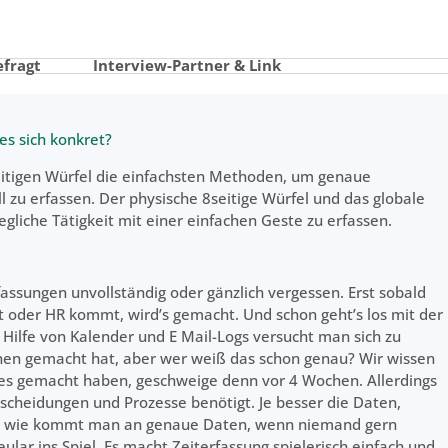
efragt
Interview-Partner & Link
es sich konkret?
eitigen Würfel die einfachsten Methoden, um genaue
l zu erfassen. Der physische 8seitige Würfel und das globale
egliche Tätigkeit mit einer einfachen Geste zu erfassen.
ssungen unvollständig oder gänzlich vergessen. Erst sobald
t oder HR kommt, wird’s gemacht. Und schon geht’s los mit der
Hilfe von Kalender und E Mail-Logs versucht man sich zu
hen gemacht hat, aber wer weiß das schon genau? Wir wissen
lles gemacht haben, geschweige denn vor 4 Wochen. Allerdings
tscheidungen und Prozesse benötigt. Je besser die Daten,
er wie kommt man an genaue Daten, wenn niemand gern
lar ins Spiel. Es macht Zeiterfassung spielerisch einfach und