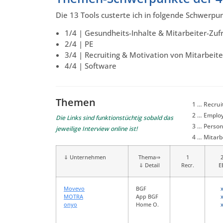
Die 13 Tools custerte ich in folgende Schwerpun
1/4 | Gesundheits-Inhalte & Mitarbeiter-Zuf
2/4 | PE
3/4 | Recruiting & Motivation von Mitarbeit
4/4 | Software
Themen
1 … Recrui
2 … Emplo
Die Links sind funktionstüchtig sobald das
3 … Person
jeweilige Interview online ist!
4 … Mitarb
⇓ Unternehmen
Thema⇒
1
⇓ Detail
Recr.
E
Movevo
BGF
MOTRA
App BGF
onyo
Home O.