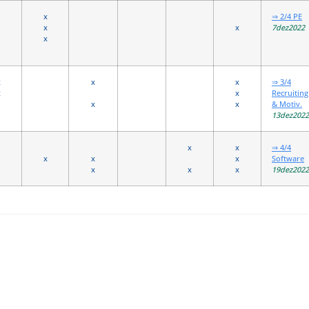
x
.
⇒ 2/4 PE
x
x
7dez2022
x
.
x
.
x
x
⇒ 3/4
x
.
.
x
Recruiting
.
x
x
& Motiv.
13dez2022
.
.
x
x
⇒ 4/4
x
x
.
x
Software
.
x
x
x
19dez2022