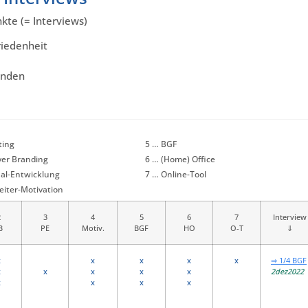
kte (= Interviews)
riedenheit
enden
ting
5 … BGF
yer Branding
6 … (Home) Office
al-Entwicklung
7 … Online-Tool
eiter-Motivation
2
3
4
5
6
7
Interview
B
PE
Motiv.
BGF
HO
O-T
⇓
x
.
x
x
x
x
⇒ 1/4 BGF
x
x
x
x
x
2dez2022
x
.
x
x
x