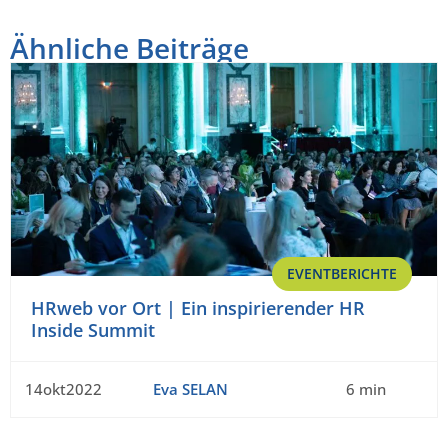
Ähnliche Beiträge
EVENTBERICHTE
HRweb vor Ort | Ein inspirierender HR
Inside Summit
14okt2022
Eva SELAN
6 min