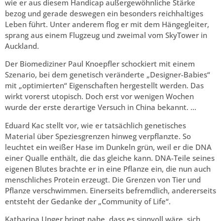
wie er aus diesem Handicap außergewöhnliche Stärke
bezog und gerade deswegen ein besonders reichhaltiges
Leben führt. Unter anderem flog er mit dem Hängegleiter,
sprang aus einem Flugzeug und zweimal vom SkyTower in
Auckland.
Der Biomediziner Paul Knoepfler schockiert mit einem
Szenario, bei dem genetisch veränderte „Designer-Babies“
mit „optimierten“ Eigenschaften hergestellt werden. Das
wirkt vorerst utopisch. Doch erst vor wenigen Wochen
wurde der erste derartige Versuch in China bekannt. …
Eduard Kac stellt vor, wie er tatsächlich genetisches
Material über Speziesgrenzen hinweg verpflanzte. So
leuchtet ein weißer Hase im Dunkeln grün, weil er die DNA
einer Qualle enthält, die das gleiche kann. DNA-Teile seines
eigenen Blutes brachte er in eine Pflanze ein, die nun auch
menschliches Protein erzeugt. Die Grenzen von Tier und
Pflanze verschwimmen. Einerseits befremdlich, andererseits
entsteht der Gedanke der „Community of Life“.
Katharina Unger bringt nahe, dass es sinnvoll wäre, sich