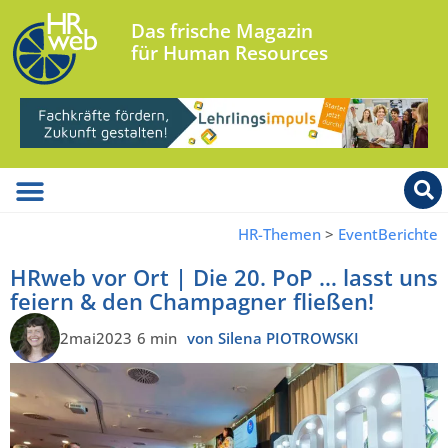
Das frische Magazin
für Human Resources
HR-Themen
>
EventBerichte
HRweb vor Ort | Die 20. PoP … lasst uns
feiern & den Champagner fließen!
2mai2023
6 min
von Silena PIOTROWSKI