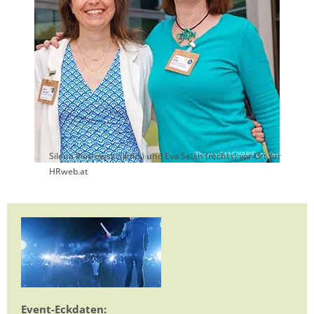
Silena Piotrowski (links) und Eva Selan (rechts) vor Ort für
HRweb.at
Event-Eckdaten: