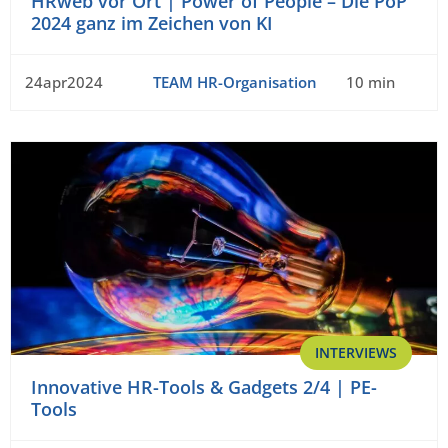
HRweb vor Ort | Power of People – Die PoP
2024 ganz im Zeichen von KI
24apr2024
TEAM HR-Organisation
10 min
INTERVIEWS
Innovative HR-Tools & Gadgets 2/4 | PE-
Tools