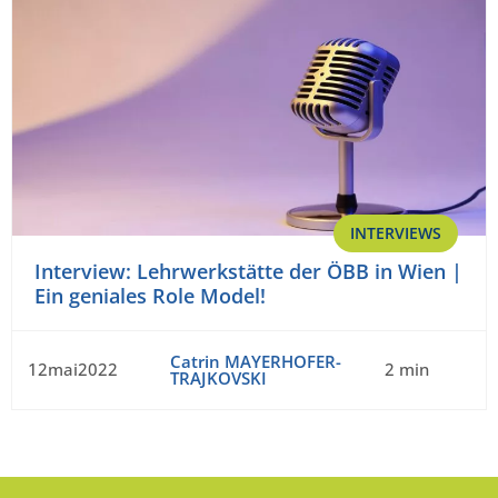
INTERVIEWS
Interview: Lehrwerkstätte der ÖBB in Wien |
Ein geniales Role Model!
Catrin MAYERHOFER-
12mai2022
2 min
TRAJKOVSKI