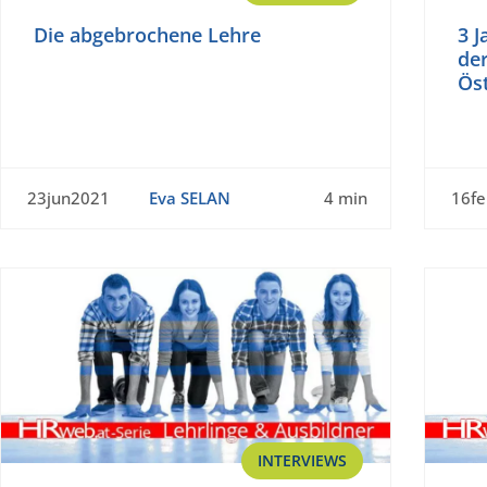
Die abgebrochene Lehre
3 J
der
Ös
23jun2021
Eva SELAN
4 min
16f
INTERVIEWS