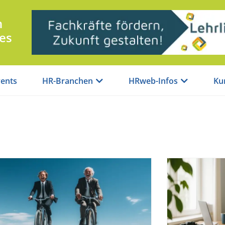
n
es
ents
HR-Branchen
HRweb-Infos
Ku