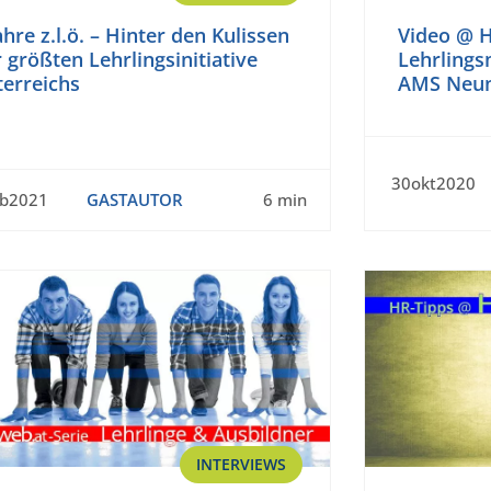
ahre z.l.ö. – Hinter den Kulissen
Video @ 
 größten Lehrlingsinitiative
Lehrlings
terreichs
AMS Neun
30okt2020
eb2021
GASTAUTOR
6 min
INTERVIEWS