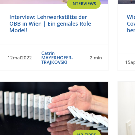
INTERVIEWS
Interview: Lehrwerkstätte der
Wie
ÖBB in Wien | Ein geniales Role
Cov
Model!
be
Catrin
12mai2022
MAYERHOFER-
2 min
TRAJKOVSKI
15a
HR-TIPPS