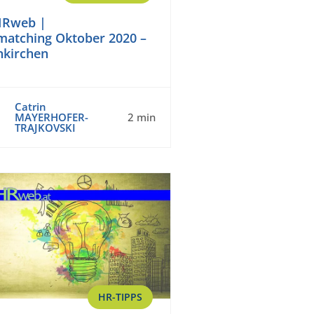
HRweb |
matching Oktober 2020 –
kirchen
Catrin
MAYERHOFER-
2 min
TRAJKOVSKI
HR-TIPPS