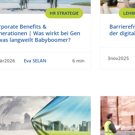
HR STRATEGIE
LEHR
rporate Benefits &
Barrierefr
nerationen | Was wirkt bei Gen
der digit
 was langweilt Babyboomer?
3nov2025
är2026
Eva SELAN
6 min