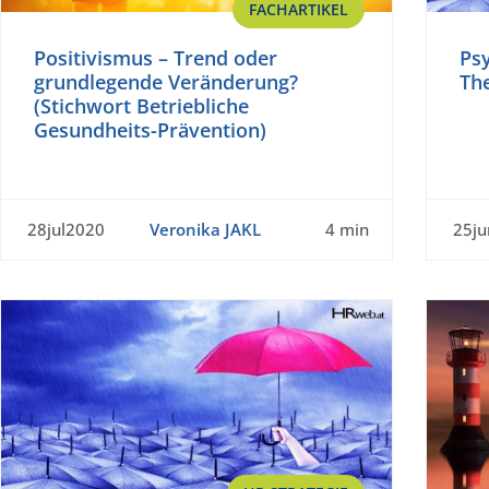
FACHARTIKEL
Positivismus – Trend oder
Ps
grundlegende Veränderung?
Th
(Stichwort Betriebliche
Gesundheits-Prävention)
28jul2020
Veronika JAKL
4 min
25j