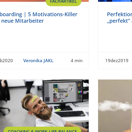
FACHARTIKEL
oarding | 5 Motivations-Killer
Perfektio
 neue Mitarbeiter
„perfekt“
eb2020
Veronika JAKL
4 min
19dez2019
COACHING & WORK-LIFE-BALANCE