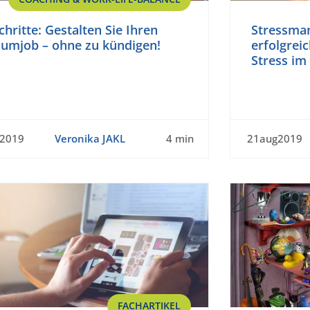
chritte: Gestalten Sie Ihren
Stressma
aumjob – ohne zu kündigen!
erfolgre
Stress im
t2019
Veronika JAKL
4 min
21aug2019
FACHARTIKEL