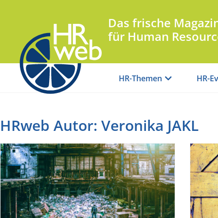
Das frische Magazi
für Human Resourc
HR-Themen
HR-Ev
HRweb Autor:
Veronika JAKL