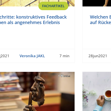
FACHARTIKEL
chritte: konstruktives Feedback
Welchen E
ben als angenehmes Erlebnis
auf Rück
g2021
Veronika JAKL
7 min
28jun2021