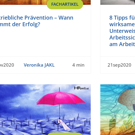
FACHARTIKEL
riebliche Prävention – Wann
8 Tipps f
mmt der Erfolg?
wirksamer
Unterwei
Arbeitssi
am Arbeit
ov2020
Veronika JAKL
4 min
21sep2020