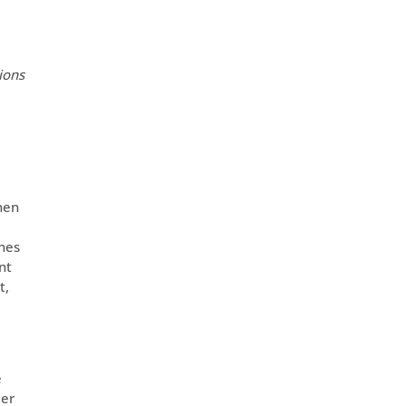
ions
nen
ines
nt
t,
e
der