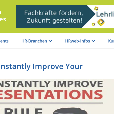
n
es
ents
HR-Branchen
HRweb-Infos
Ku
 Instantly Improve Your