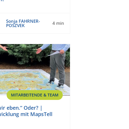
Sonja FAHRNER-
4 min
POSZVEK
MITARBEITENDE & TEAM
wir eben.“ Oder? |
icklung mit MapsTell