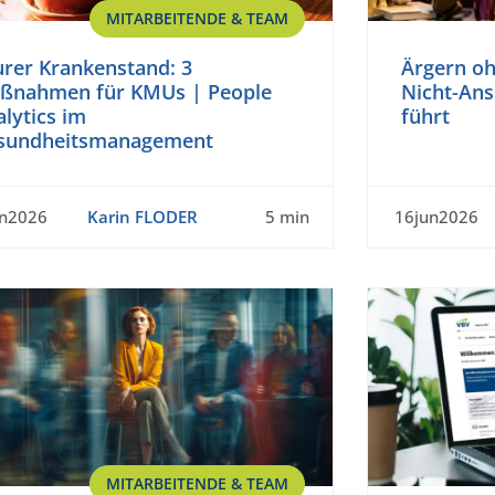
MITARBEITENDE & TEAM
urer Krankenstand: 3
Ärgern o
ßnahmen für KMUs | People
Nicht-An
lytics im
führt
sundheitsmanagement
un2026
Karin FLODER
5 min
16jun2026
MITARBEITENDE & TEAM