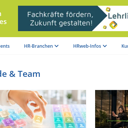
n
es
ents
HR-Branchen
HRweb-Infos
Ku
de & Team