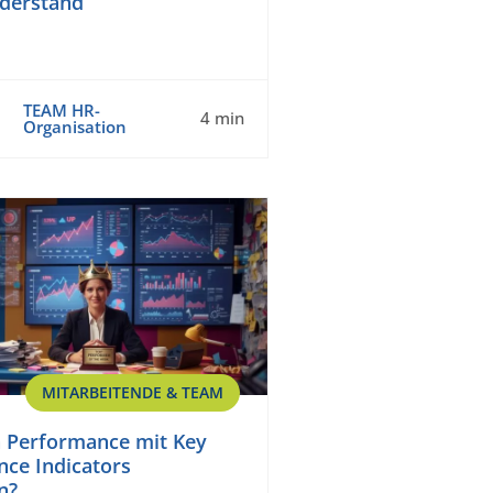
iderstand
TEAM HR-
4 min
Organisation
MITARBEITENDE & TEAM
 Performance mit Key
ce Indicators
n?