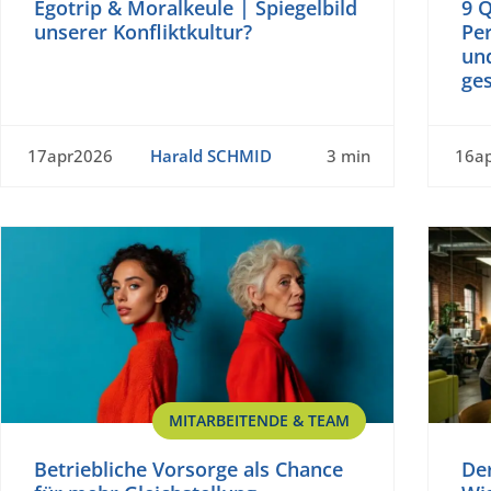
Egotrip & Moralkeule | Spiegelbild
9 Q
unserer Konfliktkultur?
Pe
un
ges
17apr2026
Harald SCHMID
3 min
16a
MITARBEITENDE & TEAM
Betriebliche Vorsorge als Chance
De