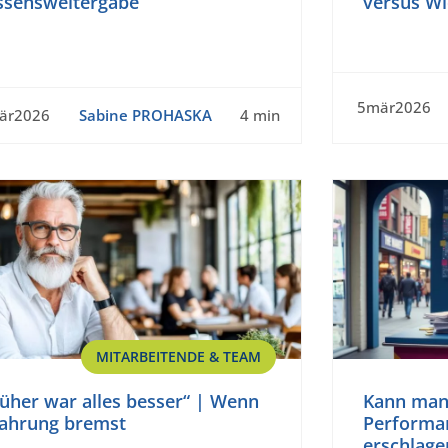
ssensweitergabe
versus W
5mär2026
är2026
Sabine PROHASKA
4 min
MITARBEITENDE & TEAM
üher war alles besser“ | Wenn
Kann man
fahrung bremst
Performan
erschlage