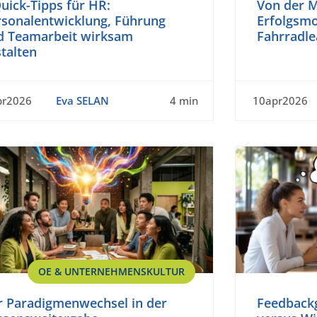
uick-Tipps für HR:
Von der M
rsonalentwicklung, Führung
Erfolgsmo
d Teamarbeit wirksam
Fahrradle
talten
pr2026
Eva SELAN
4 min
10apr2026
OE & UNTERNEHMENSKULTUR
r Paradigmenwechsel in der
Feedback