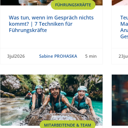
FÜHRUNGSKRÄFTE
Was tun, wenn im Gespräch nichts
Te
kommt? | 7 Techniken für
Ma
Führungskräfte
Ana
Ge
3jul2026
Sabine PROHASKA
5 min
23j
MITARBEITENDE & TEAM