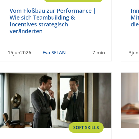
Vom Floßbau zur Performance |
In
Wie sich Teambuilding &
Mi
Incentives strategisch
die
veränderten
15jun2026
Eva SELAN
7 min
3ju
SOFT SKILLS