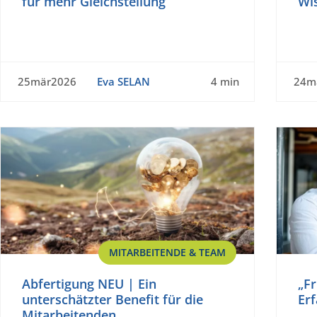
für mehr Gleichstellung
Wi
25mär2026
Eva SELAN
4 min
24m
MITARBEITENDE & TEAM
Abfertigung NEU | Ein
„Fr
unterschätzter Benefit für die
Er
Mitarbeitenden