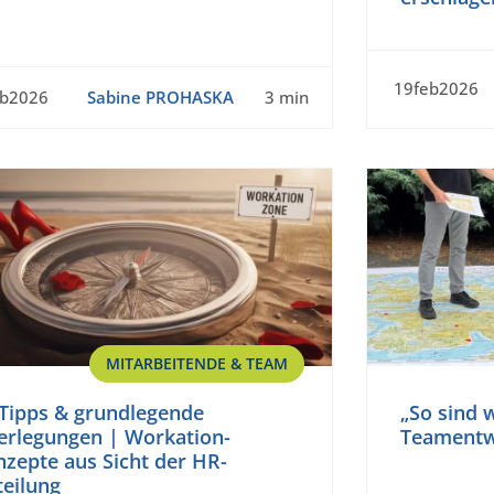
19feb2026
eb2026
Sabine PROHASKA
3 min
MITARBEITENDE & TEAM
 Tipps & grundlegende
„So sind 
erlegungen | Workation-
Teamentw
zepte aus Sicht der HR-
teilung