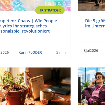
HR STRATEGIE
mpetenz-Chaos | Wie People
Die 5 grö
lytics Ihr strategisches
im Unter
sonalspiel revolutioniert
8jul2026
l2026
Karin FLODER
5 min