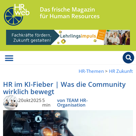
Das frische Magazin
für Human Resources
HR-Themen
>
HR Zukunft
HR im KI-Fieber | Was die Community
wirklich bewegt
20okt2025
5
von TEAM HR-
min
Organisation