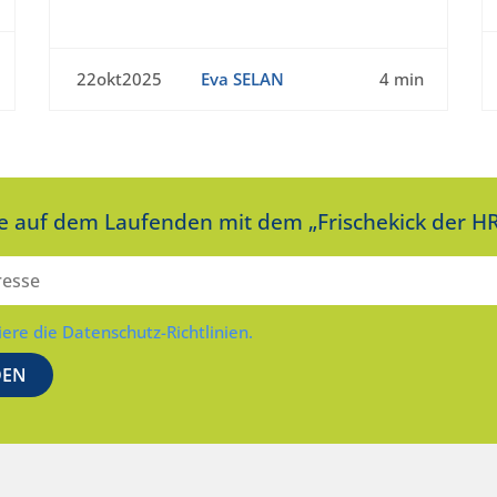
22okt2025
Eva SELAN
4 min
ie auf dem Laufenden mit dem „Frischekick der HR
iere die Datenschutz-Richtlinien.