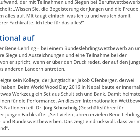
Aufwand, der mit Teilnahmen und Siegen bei Berufswettbewer
chelt: „Wissen Sie, die Begeisterung der Jungen und die Freude,
alles auf. Mit taugt einfach, was ich tu und was ich damit
r Fachkräfte. Ich lebe für das alles!“
tional auf
rster Bene-Lehrling – bei einem Bundeslehrlingswettbewerb an u
itere Siege und Auszeichnungen und eine Teilnahme bei der
on er spricht, wenn er über den Druck redet, der auf den jung
aus anderen Ländern antreten.
gte sein Kollege, der Jungtischler Jakob Ofenberger, derweil
f haben: Beim World Wood Day 2016 in Nepal baute er innerha
twas Werkzeug ein Set aus Schultisch und Bank. Damit heimste
d einen für die Performance. An diesem internationalen Wettbew
 Nationen teil. Dr. Jörg Schuschnig (Geschäftsführer für
 jungen Fachkräfte: „Seit vielen Jahren erzielen Bene Lehrlin
- und Bundeswettbewerben. Das zeigt eindrucksvoll, dass wir m
nd“.