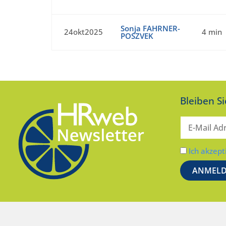
Sonja FAHRNER-
24okt2025
4 min
POSZVEK
Bleiben S
Ich akzept