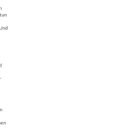
n
 tun
 Und
f
r
en
hen