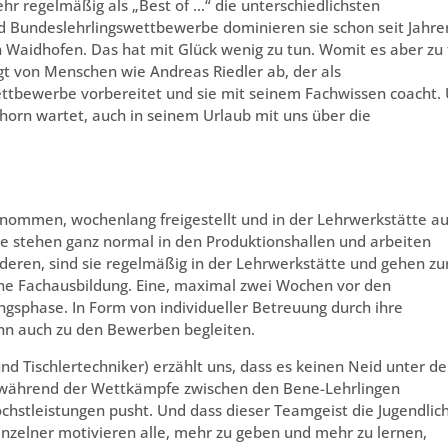
ehr regelmäßig als „Best of …“ die unterschiedlichsten
d Bundeslehrlingswettbewerbe dominieren sie schon seit Jahre
Waidhofen. Das hat mit Glück wenig zu tun. Womit es aber zu
ngt von Menschen wie Andreas Riedler ab, der als
Wettbewerbe vorbereitet und sie mit seinem Fachwissen coacht.
horn wartet, auch in seinem Urlaub mit uns über die
enommen, wochenlang freigestellt und in der Lehrwerkstätte au
ie stehen ganz normal in den Produktionshallen und arbeiten
nderen, sind sie regelmäßig in der Lehrwerkstätte und gehen zu
ine Fachausbildung. Eine, maximal zwei Wochen vor den
gsphase. In Form von individueller Betreuung durch ihre
nn auch zu den Bewerben begleiten.
und Tischlertechniker) erzählt uns, dass es keinen Neid unter d
und während der Wettkämpfe zwischen den Bene-Lehrlingen
chstleistungen pusht. Und dass dieser Teamgeist die Jugendlic
zelner motivieren alle, mehr zu geben und mehr zu lernen,