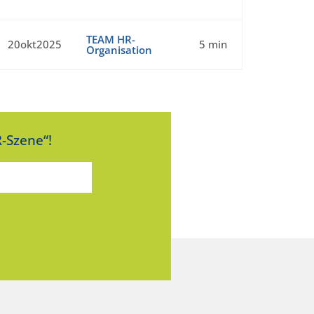
TEAM HR-
20okt2025
5 min
Organisation
-Szene“!