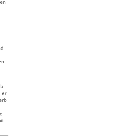
ben
nd
en
lb
 er
erb
ge
it