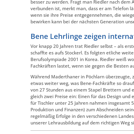
besser zu werden. Fragt man Riedler nach dem 
verbunden ist, merkt man, dass er am Telefon lä
wenn sie ihre Preise entgegennehmen, die wiegen 
bewirken kann bei der nächsten Generation unsere
Bene Lehrlinge zeigen interna
Vor knapp 20 Jahren trat Riedler selbst – als e
schaffte es aufs Stockerl. Es folgten etliche we
Berufsolympiade 2001 in Korea. Riedler weiß wov
Fachkräften lastet, wenn sie gegen die Besten 
Während Maderthaner in Pöchlarn überzeugte, zei
etwas weiter weg, was Bene-Fachkräfte so drau
von 27 Stunden aus einem Stapel Brettern und e
gleich zwei Preise ein: Einen für das Design un
für Tischler unter 25 Jahren nahmen insgesamt 53
Produktion und Finanzen) zum Abschneiden seiner
regelmäßig Erfolge in den verschiedenen Landes
unserer Lehrausbildung auf dem richtigen Weg si