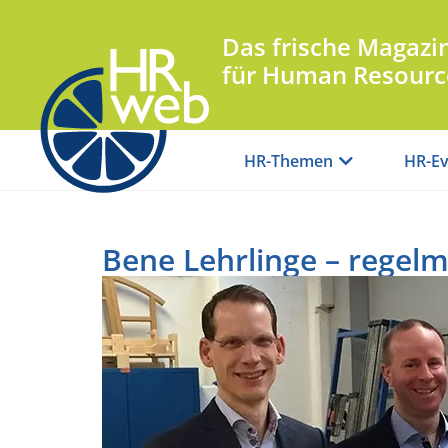
Das frische Magazi
für Human Resourc
HR-Themen
HR-Ev
Bene Lehrlinge – regel