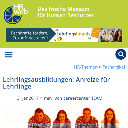
Das frische Magazin
für Human Resources
HR-Themen
>
Fachartikel
Lehrlingsausbildungen: Anreize für
Lehrlinge
31jan2017
4 min
von careercenter TEAM