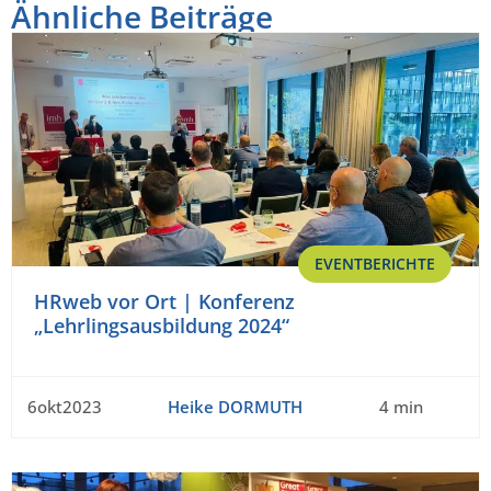
Ähnliche Beiträge
EVENTBERICHTE
HRweb vor Ort | Konferenz
„Lehrlingsausbildung 2024“
6okt2023
Heike DORMUTH
4 min