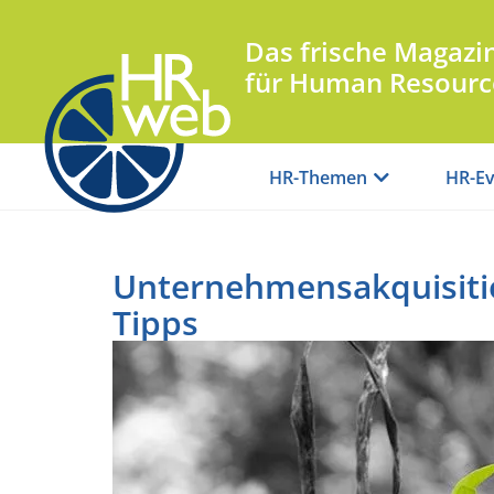
Das frische Magazi
für Human Resourc
HR-Themen
HR-Ev
Unternehmensakquisitio
Tipps