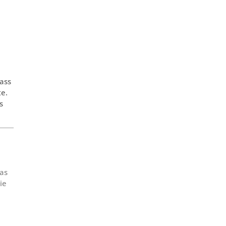
ass
te.
s
Das
ie