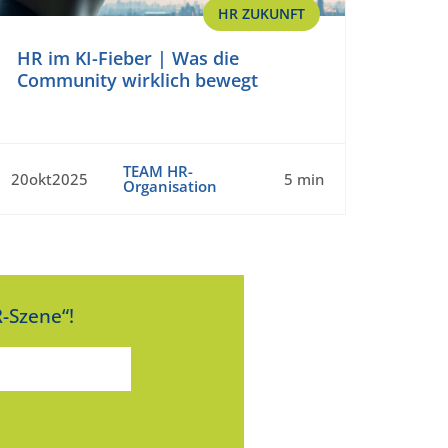
HR ZUKUNFT
HR im KI-Fieber | Was die
Community wirklich bewegt
TEAM HR-
20okt2025
5 min
Organisation
-Szene“!