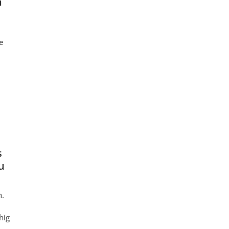
n
e
s
u
n.
hig