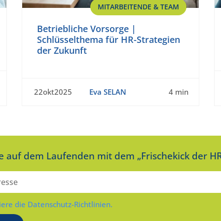
MITARBEITENDE & TEAM
Betriebliche Vorsorge |
Schlüsselthema für HR-Strategien
der Zukunft
22okt2025
Eva SELAN
4 min
ie auf dem Laufenden mit dem „Frischekick der HR
iere die Datenschutz-Richtlinien.