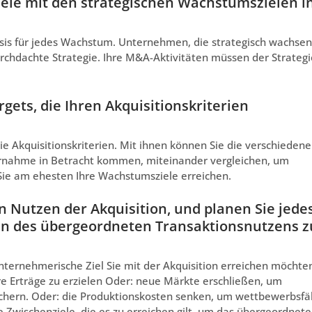
iele mit den strategischen Wachstumszielen i
asis für jedes Wachstum. Unternehmen, die strategisch wachsen
chdachte Strategie. Ihre M&A-Aktivitäten müssen der Strategi
rgets, die Ihren Akquisitionskriterien
e Akquisitionskriterien. Mit ihnen können Sie die verschiedene
bernahme in Betracht kommen, miteinander vergleichen, um
 Sie am ehesten Ihre Wachstumsziele erreichen.
n Nutzen der Akquisition, und planen Sie jede
ren des übergeordneten Transaktionsnutzens z
unternehmerische Ziel Sie mit der Akquisition erreichen möchte
 Erträge zu erzielen Oder: neue Märkte erschließen, um
sichern. Oder: die Produktionskosten senken, um wettbewerbsfä
ie Zwischenziele, die es zu erreichen gilt, um das übergeordnete