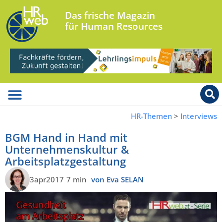
Das frische Magazin
für Human Resources
HR-Themen
>
Interviews
BGM Hand in Hand mit
Unternehmenskultur &
Arbeitsplatzgestaltung
3apr2017
7 min
von Eva SELAN