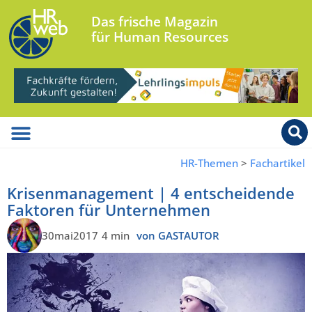
Das frische Magazin
für Human Resources
HR-Themen
>
Fachartikel
Krisenmanagement | 4 entscheidende
Faktoren für Unternehmen
30mai2017
4 min
von GASTAUTOR