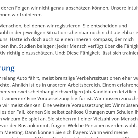
, deren Folgen wir nicht genau abschätzen können. Unsere Intui
nnen wir trainieren.
Menschen, bei denen wir registrieren: Sie entscheiden und
wohl in der jeweiligen Situation scheinbar noch nicht absehbar is
r uns: Hätte ich doch auch so einen inneren Kompass, der mich
aben ihn. Studien belegen: Jeder Mensch verfügt über die Fähigk
v richtig einzuschätzen. Und: Diese Fähigkeit lässt sich trainie
hrung
hrelang Auto fährt, meist brenzlige Verkehrssituationen eher w
chte. Ähnlich ist es in unserem Arbeitsbereich. Einem erfahren
her von zwei scheinbar gleichwertigen Job-Kandidaten letztlich
n trainieren? Eine Voraussetzung hierfür ist: Wir müssen zunäch
wie wir meist denken. Eine weitere Voraussetzung ist: Wir müssen
dies der Fall, können Sie selbst zahllose Übungen zum Schulen I
r zum Beispiel an, Sie stehen mit einer Vielzahl von Mensc
 bevor der Bus ankommt, fragen: Welche Personen werden wohl 
nem Meeting. Dann können Sie sich fragen: Wann wird meine