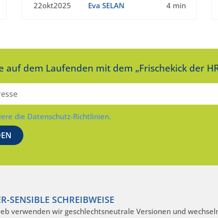
22okt2025
Eva SELAN
4 min
ie auf dem Laufenden mit dem „Frischekick der HR
iere die Datenschutz-Richtlinien.
R-SENSIBLE SCHREIBWEISE
eb verwenden wir geschlechtsneutrale Versionen und wechseln