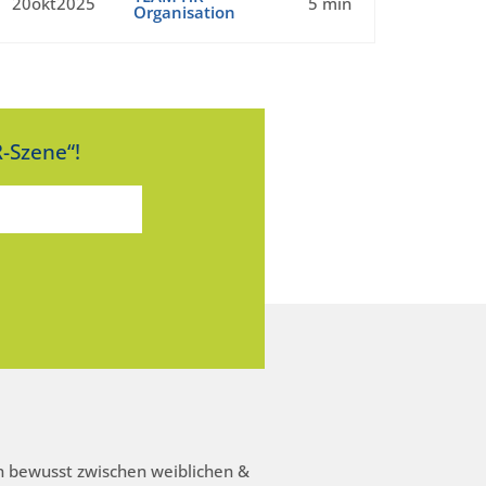
20okt2025
5 min
Organisation
-Szene“!
 bewusst zwischen weiblichen &