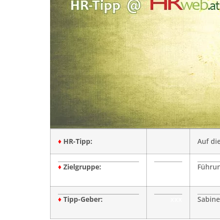
♦
HR-Tipp:
Auf di
♦
Zielgruppe:
Führun
♦
Tipp-Geber:
xxx
Sabine