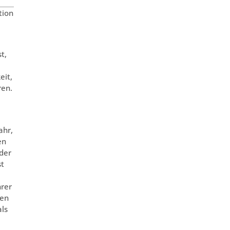
tion
t,
eit,
ren.
ahr,
en
 der
st
hrer
hen
als