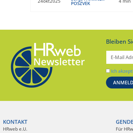
24okt2025
4 min
POSZVEK
Bleiben S
Ich akzept
KONTAKT
GENDE
HRweb e.U.
Für HRw