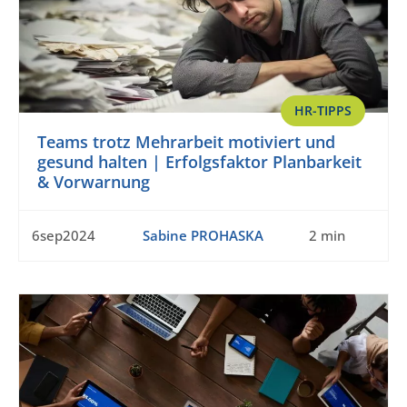
HR-TIPPS
Teams trotz Mehrarbeit motiviert und
gesund halten | Erfolgsfaktor Planbarkeit
& Vorwarnung
6sep2024
Sabine PROHASKA
2 min