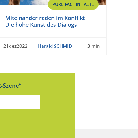
PURE FACHINHALTE
Miteinander reden im Konflikt |
Die hohe Kunst des Dialogs
21dez2022
Harald SCHMID
3 min
-Szene“!