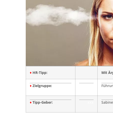
♦
HR-Tipp:
Mit Är
♦
Zielgruppe:
Führun
♦
Tipp-Geber:
xxx
Sabine