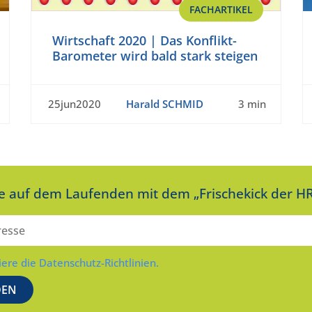
FACHARTIKEL
Wirtschaft 2020 | Das Konflikt-
Barometer wird bald stark steigen
25jun2020
Harald SCHMID
3 min
ie auf dem Laufenden mit dem „Frischekick der HR
iere die Datenschutz-Richtlinien.