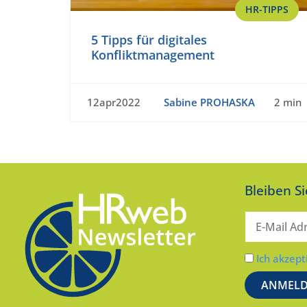
HR-TIPPS
5 Tipps für digitales
Konfliktmanagement
12apr2022
Sabine PROHASKA
2 min
Bleiben S
Ich akzept