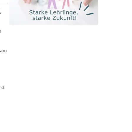
.
?
n
Team
ist