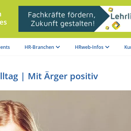
n
es
ents
HR-Branchen
HRweb-Infos
Ku
lltag | Mit Ärger positiv