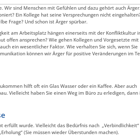
e. Wir sind Menschen mit Gefühlen und dazu gehört auch Ärger
ioniert? Ein Kollege hat seine Versprechungen nicht eingehalten
lbe Frage? Und schon ist Ärger spürbar.
keit am Arbeitsplatz hängen einerseits mit der Konfliktkultur i
 offen ansprechen? Wie gehen Kollegen und Vorgesetzte mit
 auch ein wesentlicher Faktor. Wie verhalten Sie sich, wenn Sie
ommunikation können wir Ärger für positive Veränderungen im 
zukommen hilft oft ein Glas Wasser oder ein Kaffee. Aber auch
u. Vielleicht haben Sie einen Weg im Büro zu erledigen, dann 
se
t erfüllt wurde. Vielleicht das Bedürfnis nach „Verbindlichkeit“
 „Erholung“ (Sie müssen wieder Überstunden machen).