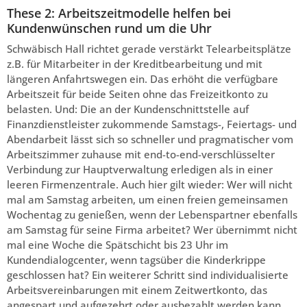
These 2: Arbeitszeitmodelle helfen bei
Kundenwünschen rund um die Uhr
Schwäbisch Hall richtet gerade verstärkt Telearbeitsplätze
z.B. für Mitarbeiter in der Kreditbearbeitung und mit
längeren Anfahrtswegen ein. Das erhöht die verfügbare
Arbeitszeit für beide Seiten ohne das Freizeitkonto zu
belasten. Und: Die an der Kundenschnittstelle auf
Finanzdienstleister zukommende Samstags-, Feiertags- und
Abendarbeit lässt sich so schneller und pragmatischer vom
Arbeitszimmer zuhause mit end-to-end-verschlüsselter
Verbindung zur Hauptverwaltung erledigen als in einer
leeren Firmenzentrale. Auch hier gilt wieder: Wer will nicht
mal am Samstag arbeiten, um einen freien gemeinsamen
Wochentag zu genießen, wenn der Lebenspartner ebenfalls
am Samstag für seine Firma arbeitet? Wer übernimmt nicht
mal eine Woche die Spätschicht bis 23 Uhr im
Kundendialogcenter, wenn tagsüber die Kinderkrippe
geschlossen hat? Ein weiterer Schritt sind individualisierte
Arbeitsvereinbarungen mit einem Zeitwertkonto, das
angespart und aufgezehrt oder ausbezahlt werden kann.