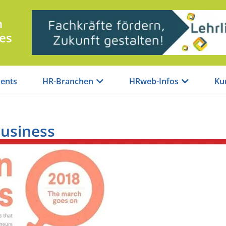
n
es
ents
HR-Branchen
HRweb-Infos
Ku
Business