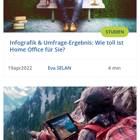
STUDIEN
Infografik & Umfrage-Ergebnis: Wie toll ist
Home Office für Sie?
19apr2022
Eva SELAN
4 min