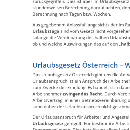
zurückgegriffen. Dies ist aber im Urlaubsgeset
stundenweisen Berechnung darauf achten, den A
Berechnung nach Tagen bzw. Wochen.
Aus gegebenem Anlassfall angesichts der im R
Urlaubstage
sind vom Gesetz nicht vorgesehen,
solange die Vereinbarung des halben Urlaubsta
ob und welche Auswirkungen das auf den „
hal
Urlaubsgesetz Österreich – 
Das Urlaubsgesetz Österreich gibt uns die Antw
Urlaubsanspruch ist ein Anspruch der Arbeitn
zum Zwecke der Erholung. Es handelt sich dab
Arbeitnehmer
zwingendes Recht
. Durch Vere
Arbeitsvertrag, in einer Betriebsvereinbarung o
kann daher der Urlaubsanspruch nicht geschmä
Der Urlaubsanspruch für Arbeiter und Angestellt
Urlaubsgesetz
geregelt. Für bestimmte Arbei
Sonderregelungen. Dies betrifft vor allem Land-