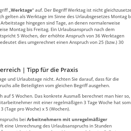
riff „
Werktage
“ auf. Der Begriff Werktag ist nicht gleichzusetz
ich gelten als Werktage im Sinne des Urlaubsgesetzes Montag b
Arbeitstage hingegen sind Tage, an denen normalerweise
weise Montag bis Freitag. Ein Urlaubsanspruch nach dem
tspricht 5 Wochen, der erhöhte Anspruch von 36 Werktagen
bedeutet dies umgerechnet einen Anspruch von 25 (bzw.) 30
rreich | Tipp für die Praxis
ge und Urlaubstage nicht. Achten Sie darauf, dass für die
chs alle Beteiligten vom gleichen Begriff ausgehen.
 auf 5 Wochen. Das konkrete Ausmaß berechnet man hier so,
zeitarbeitnehmer mit einer regelmäßigen 3 Tage Woche hat som
 3 (Tage pro Woche) x 5 (Wochen).
anspruchs bei
Arbeitnehmern mit unregelmäßiger
r oft eine Umrechnung des Urlaubsanspruchs in Stunden