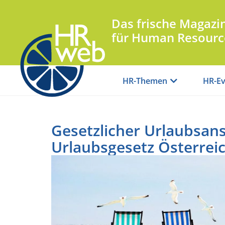
Das frische Magazi
für Human Resourc
HR-Themen
HR-Ev
Gesetzlicher Urlaubsan
Urlaubsgesetz Österrei