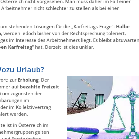
z Österreich nicht vorgesehen. Man muss daher im Fall einer
rbeitnehmer nicht schlechter zu stellen als bei einer
aum stehenden Lösungen für die „Karfreitags-Frage“:
Halbe
 werden jedoch bisher von der Rechtsprechung toleriert,
ges im Interesse des Arbeitnehmers liegt. Es bleibt abzuwarten
ben Karfreitag
“ hat. Derzeit ist dies unklar.
Wozu Urlaub?
ort: zur
Erholung
. Der
ehmer auf
bezahlte Freizeit
ei um zugunsten der
inbarungen im
der im Kollektivvertrag
lert werden.
e ist in Österreich im
tnehmergruppen gelten
 und Forstarbeiter,