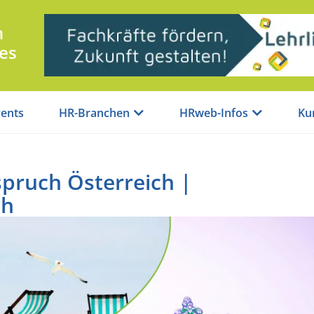
n
es
ents
HR-Branchen
HRweb-Infos
Ku
spruch Österreich |
ch