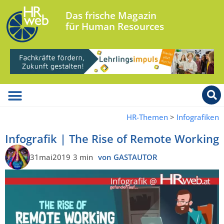
Das frische Magazin
für Human Resources
HR-Themen
>
Infografiken
Infografik | The Rise of Remote Working
31mai2019
3 min
von GASTAUTOR