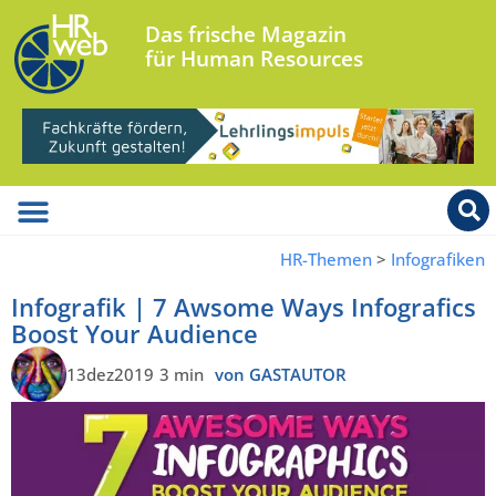
Das frische Magazin
für Human Resources
HR-Themen
>
Infografiken
Infografik | 7 Awsome Ways Infografics
Boost Your Audience
13dez2019
3 min
von GASTAUTOR