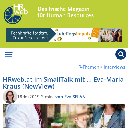
Das frische Magazin
für Human Resources
HR-Themen
>
Interviews
HRweb.at im SmallTalk mit … Eva-Maria
Kraus (NewView)
18dez2019
3 min
von Eva SELAN