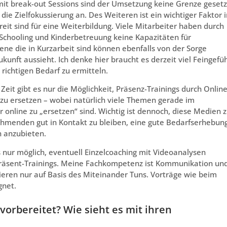
mit break-out Sessions sind der Umsetzung keine Grenze gesetz
ie Zielfokussierung an. Des Weiteren ist ein wichtiger Faktor i
reit sind für eine Weiterbildung. Viele Mitarbeiter haben durch
Schooling und Kinderbetreuung keine Kapazitäten für
ne die in Kurzarbeit sind können ebenfalls von der Sorge
kunft aussieht. Ich denke hier braucht es derzeit viel Feingefüh
richtigen Bedarf zu ermitteln.
Zeit gibt es nur die Möglichkeit, Präsenz-Trainings durch Online
 zu ersetzen – wobei natürlich viele Themen gerade im
 online zu „ersetzen“ sind. Wichtig ist dennoch, diese Medien 
menden gut in Kontakt zu bleiben, eine gute Bedarfserhebun
 anzubieten.
 es nur möglich, eventuell Einzelcoaching mit Videoanalysen
 Präsent-Trainings. Meine Fachkompetenz ist Kommunikation un
nieren nur auf Basis des Miteinander Tuns. Vorträge wie beim
gnet.
 vorbereitet? Wie sieht es mit ihren