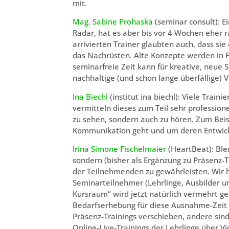
mit.
Mag. Sabine Prohaska
(seminar consult): E
Radar, hat es aber bis vor 4 Wochen eher
arrivierten Trainer glaubten auch, dass si
das Nachrüsten. Alte Konzepte werden in F
seminarfreie Zeit kann für kreative, neue
nachhaltige (und schon lange überfällige)
Ina Biechl
(institut ina biechl): Viele Train
vermitteln dieses zum Teil sehr profession
zu sehen, sondern auch zu hören. Zum Beisp
Kommunikation geht und um deren Entwick
Irina Simone Fischelmaier
(HeartBeat): Blen
sondern (bisher als Ergänzung zu Präsenz-
der Teilnehmenden zu gewährleisten. Wir h
Seminarteilnehmer (Lehrlinge, Ausbilder u
Kursraum“ wird jetzt natürlich vermehrt g
Bedarfserhebung für diese Ausnahme-Zeit
Präsenz-Trainings verschieben, andere sind
Online-Live-Trainings der Lehrlinge über 