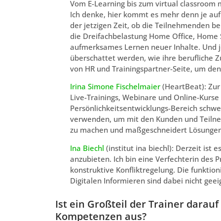
Vom E-Learning bis zum virtual classroom 
Ich denke, hier kommt es mehr denn je auf d
der jetzigen Zeit, ob die Teilnehmenden be
die Dreifachbelastung Home Office, Home 
aufmerksames Lernen neuer Inhalte. Und je
überschattet werden, wie ihre berufliche Zu
von HR und Trainingspartner-Seite, um den 
Irina Simone Fischelmaier
(HeartBeat): Zur 
Live-Trainings, Webinare und Online-Kurse
Persönlichkeitsentwicklungs-Bereich schwer
verwenden, um mit den Kunden und Teilneh
zu machen und maßgeschneidert Lösungen
Ina Biechl
(institut ina biechl): Derzeit ist
anzubieten. Ich bin eine Verfechterin des
konstruktive Konfliktregelung. Die funktio
Digitalen Informieren sind dabei nicht geei
Ist ein Großteil der Trainer darauf
Kompetenzen aus?