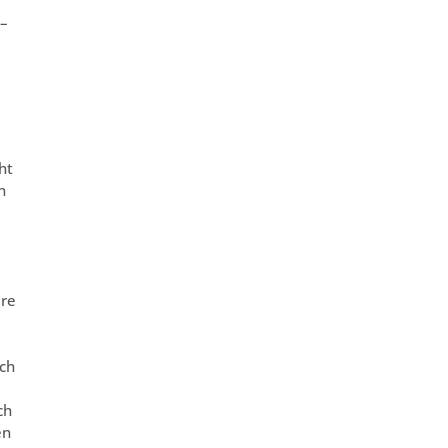
 –
ht
n
ere
uch
ch
en