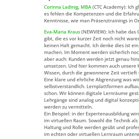
Corinna Ladinig, MBA
(CTC Academy): Ich gl
es fehlen die Kompetenzen und die Erfahru
Kenntnisse, wie man Präsenztrainings in On
Eva-Maria Kraus
(NEWVIEW): Ich habe das Ge
gibt, die es vor kurzer Zeit noch nicht war
keinen Halt gemacht. Ich denke dies ist ei
machen. Im Moment werden sicherlich noch
aber auch: Kunden werden jetzt genau hin
umsetzen. Und hier kommen auch unsere K
Wissen, durch die gewonnene Zeit vertieft 
Eine klare und ehrliche Abgrenzung was wi
selbstverständlich. Lernplattformen aufbau
schon. Wir können digitale Lernräume gest
Lehrgänge sind analog und digital konzept
werden zu vermitteln.
Ein Beispiel: in der Expertenausbildung wi
im virtuellen Raum. Sowohl die Technik als
Haltung und Rolle werden geübt und professi
im echten oder virtuellen Lernraum unterw