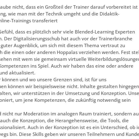
aube nicht, dass ein Großteil der Trainer darauf vorbereitet ist
ng, wie man mit der Technik umgeht und die Didaktik-
line-Trainings transferiert
fühl, dass es plötzlich sehr viele Blended-Learning Experten
en. Der Digitalisierungsschub hat auch vor der Trainerbranche
n guter Augenblick, um sich mit diesem Thema vertraut zu
 die einen oder anderen Hoppalas verziehen werden. Fest ste
sehen mit wem sie gemeinsam virtuelle Weiterbildungslösunge
ompetenzen ins Spiel. Auch wir haben das eine oder andere
und aktualisiert.
r können und wo unsere Grenzen sind, ist für uns
en können wir beispielsweise nicht. Inhalte gestalten hingegen
alten, wir unterstützen in der Umsetzung und Konzeption. Uns
ioniert, um jene Kompetenzen, die zukünftig notwendig sein
rd nicht nur Moderation im analogen Raum trainiert, sondern a
 auch die Konzeption, die Herangehensweise, die Tools, die
onalisiert. Auch in der Konzeption ist es ein Unterschied, ob i
egs bin. Diese Skills geben wir unseren Teilnehmern und Kund