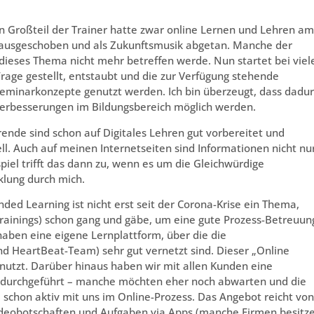
in Großteil der Trainer hatte zwar online Lernen und Lehren am
 rausgeschoben und als Zukunftsmusik abgetan. Manche der
e dieses Thema nicht mehr betreffen werde. Nun startet bei viel
rage gestellt, entstaubt und die zur Verfügung stehende
 Seminarkonzepte genutzt werden. Ich bin überzeugt, dass dadu
 Verbesserungen im Bildungsbereich möglich werden.
ierende sind schon auf Digitales Lehren gut vorbereitet und
ell. Auch auf meinen Internetseiten sind Informationen nicht nu
iel trifft das dann zu, wenn es um die Gleichwürdige
lung durch mich.
ded Learning ist nicht erst seit der Corona-Krise ein Thema,
Trainings) schon gang und gäbe, um eine gute Prozess-Betreuun
aben eine eigene Lernplattform, über die die
nd HeartBeat-Team) sehr gut vernetzt sind. Dieser „Online
enutzt. Darüber hinaus haben wir mit allen Kunden eine
 durchgeführt – manche möchten eher noch abwarten und die
 schon aktiv mit uns im Online-Prozess. Das Angebot reicht von
Videobotschaften und Aufgaben via Apps (manche Firmen besitz