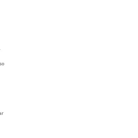
r
so
ar