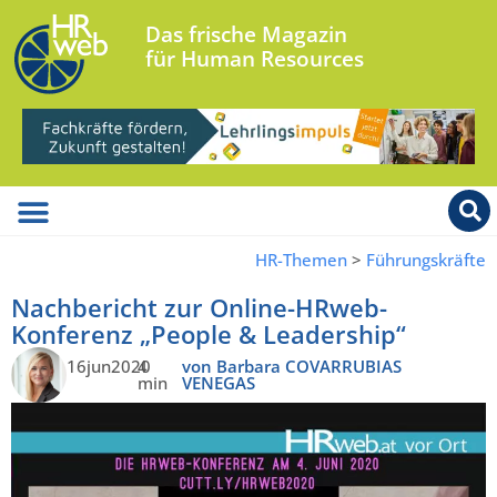
Das frische Magazin
für Human Resources
HR-Themen
>
Führungskräfte
Nachbericht zur Online-HRweb-
Konferenz „People & Leadership“
16jun2020
4
von Barbara COVARRUBIAS
min
VENEGAS