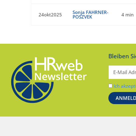
Sonja FAHRNER-
24okt2025
4 min
POSZVEK
Bleiben S
Ich akzept