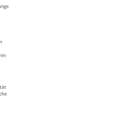
ings
n
min
tät
iche