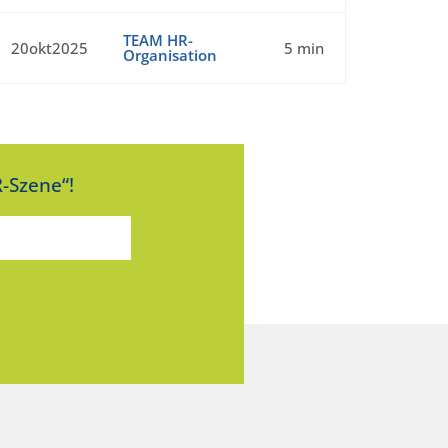
TEAM HR-
20okt2025
5 min
Organisation
-Szene“!