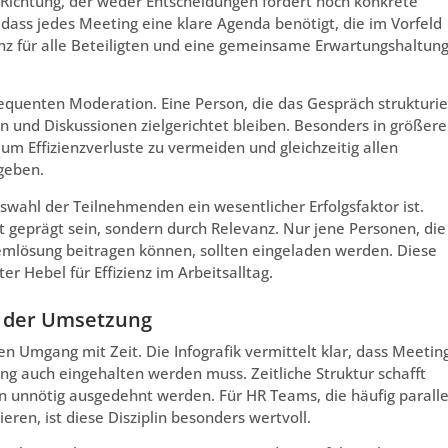
 Richtung, der weder Entscheidungen fördert noch konkrete
 dass jedes Meeting eine klare Agenda benötigt, die im Vorfeld
z für alle Beteiligten und eine gemeinsame Erwartungshaltun
equenten Moderation. Eine Person, die das Gespräch strukturie
en und Diskussionen zielgerichtet bleiben. Besonders in größer
um Effizienzverluste zu vermeiden und gleichzeitig allen
geben.
swahl der Teilnehmenden ein wesentlicher Erfolgsfaktor ist.
it geprägt sein, sondern durch Relevanz. Nur jene Personen, die
lemlösung beitragen können, sollten eingeladen werden. Diese
ter Hebel für Effizienz im Arbeitsalltag.
in der Umsetzung
n Umgang mit Zeit. Die Infografik vermittelt klar, dass Meetin
ung auch eingehalten werden muss. Zeitliche Struktur schafft
en unnötig ausgedehnt werden. Für HR Teams, die häufig paralle
ren, ist diese Disziplin besonders wertvoll.