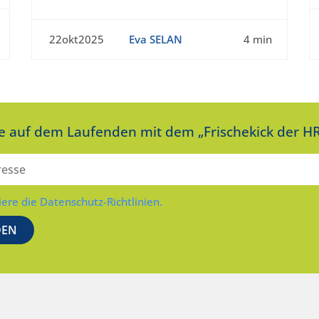
22okt2025
Eva SELAN
4 min
ie auf dem Laufenden mit dem „Frischekick der HR
iere die Datenschutz-Richtlinien.