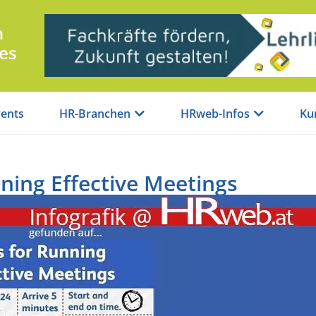
n
es
ents
HR-Branchen
HRweb-Infos
Ku
nning Effective Meetings