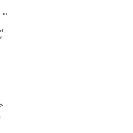
g an
rt
en
gs
l