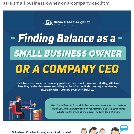
as-a-small-business-owner-or-a-company-ceo.html