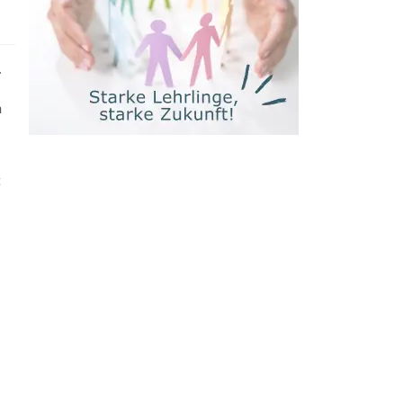
.
n
t