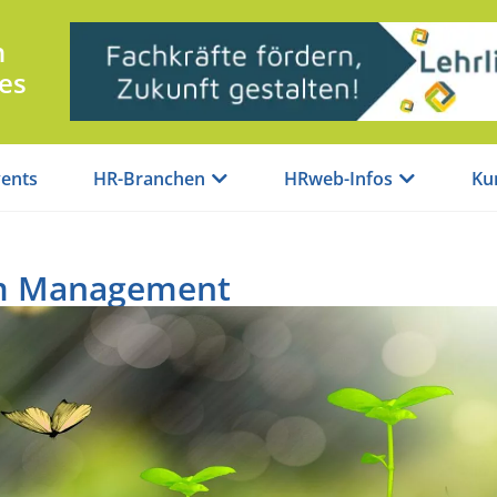
n
es
ents
HR-Branchen
HRweb-Infos
Ku
im Management