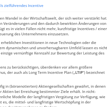
s zielführendes Incentive
n Wandel in der Wirtschaftswelt, der sich weiter verstärkt hat
en Veränderungen und den dadurch bewirkten Änderungen von
s in vielen Fällen nicht mehr, kurzfristige Incentives / eine
teuerung des Unternehmens einzusetzen.
rheblichen Investitionen in neue Technologien oder die
inem dynamischen und unvorhersagbaren Umfeld lassen es nich
 einzige vernünftige Kennzahl zur Bewertung der Leistung des
ens zu berücksichtigen, überdenken vor allem größere
us, der auch als Long Term Incentive Plan („
LTIP
“) bezeichnet
ig in (börsenotierten) Aktiengesellschaften gewährt, in denen
Aktien bei Erreichung bestimmter Ziele erhält. In nicht-
liche Modelle der langfristigen Vergütung zur Verfügung, wie
t es, die mittel- und langfristige Wertschöpfung in der