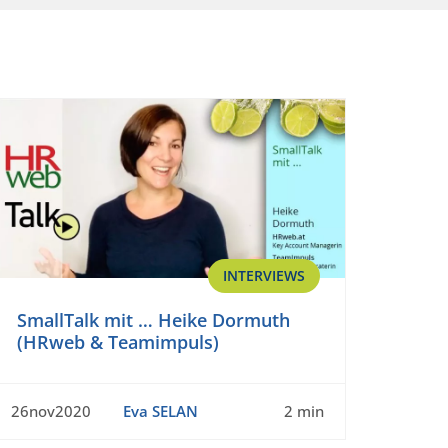
INTERVIEWS
SmallTalk mit … Heike Dormuth
(HRweb & Teamimpuls)
26nov2020
Eva SELAN
2 min