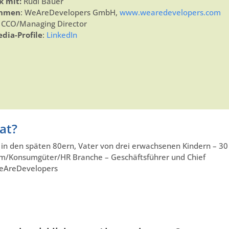
k mit:
Rudi Bauer
ehmen
: WeAreDevelopers GmbH,
www.wearedevelopers.com
: CCO/Managing Director
edia-Profile
:
LinkedIn
vat?
r in den späten 80ern, Vater von drei erwachsenen Kindern – 30
m/Konsumgüter/HR Branche – Geschäftsführer und Chief
WeAreDevelopers