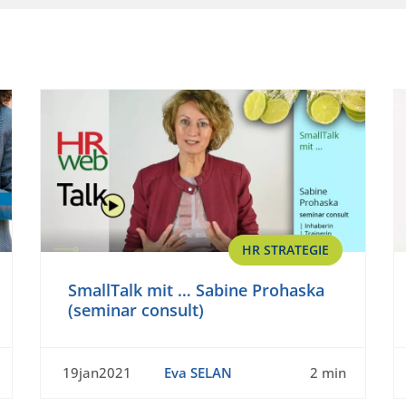
HR STRATEGIE
SmallTalk mit … Sabine Prohaska
(seminar consult)
19jan2021
Eva SELAN
2 min