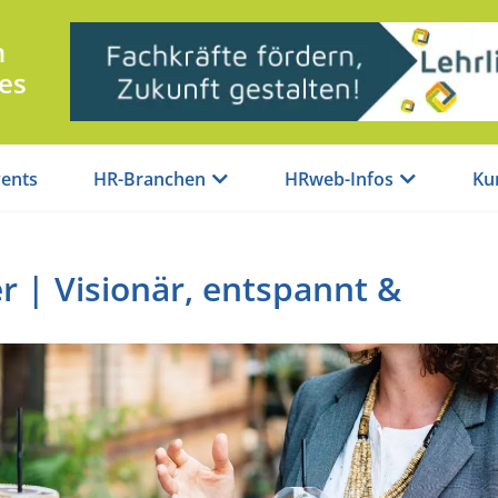
n
es
ents
HR-Branchen
HRweb-Infos
Ku
r | Visionär, entspannt &