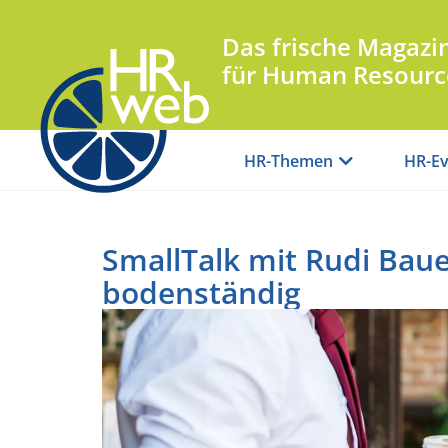
Das frische Magazi
für Human Resourc
HR-Themen
HR-Ev
SmallTalk mit Rudi Baue
bodenständig