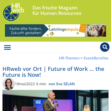
Das frische Magazin
für Human Resources
HR-Themen
>
EventBerichte
HRweb vor Ort | Future of Work … the
Future is Now!
18mai2022
6 min
von Eva SELAN