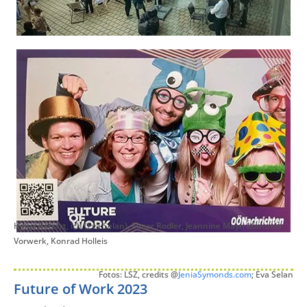
Helga Pattart, ich (Eva Selan), Elmar Rodler, Jeannine Mayr, Manuela
Vorwerk, Konrad Holleis
Fotos: LSZ, credits @
JeniaSymonds.com
; Eva Selan
Future of Work 2023