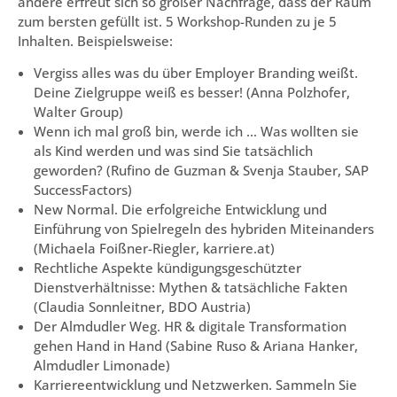
andere erfreut sich so großer Nachfrage, dass der Raum
zum bersten gefüllt ist. 5 Workshop-Runden zu je 5
Inhalten. Beispielsweise:
Vergiss alles was du über Employer Branding weißt.
Deine Zielgruppe weiß es besser! (Anna Polzhofer,
Walter Group)
Wenn ich mal groß bin, werde ich … Was wollten sie
als Kind werden und was sind Sie tatsächlich
geworden? (Rufino de Guzman & Svenja Stauber, SAP
SuccessFactors)
New Normal. Die erfolgreiche Entwicklung und
Einführung von Spielregeln des hybriden Miteinanders
(Michaela Foißner-Riegler, karriere.at)
Rechtliche Aspekte kündigungsgeschützter
Dienstverhältnisse: Mythen & tatsächliche Fakten
(Claudia Sonnleitner, BDO Austria)
Der Almdudler Weg. HR & digitale Transformation
gehen Hand in Hand (Sabine Ruso & Ariana Hanker,
Almdudler Limonade)
Karriereentwicklung und Netzwerken. Sammeln Sie