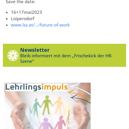
Save the date:
16+17mai2023
Loipersdorf
www.lsz.at/…/future-of-work
Newsletter
Bleib informiert mit dem „Frischekick der HR-
Szene“