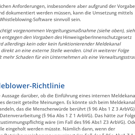
lichen Anforderungen, insbesondere aber aufgrund der Vorgabe
und dokumentiert werden müssen, kann die Umsetzung mittels
Whistleblowing-Software sinnvoll sein.
rechtigt vorgenommen Vergeltungsmaßnahme (siehe oben), sieh
nn entgegen den Vorgaben des
HinweisgeberInnenschutzgesetz
rd allerdings kein oder kein funktionierender Meldekanal
direkt an eine externe Stelle wenden. Und in weiterer Folge
ft mehr Schaden für ein Unternehmen als eine Verwaltungsstra
leblower-Richtlinie
e Aussage darüber, ob die Einführung eines internen Meldekana
 es derzeit geteilte Meinungen. Es könnte sich beim Meldekana
andeln, das die Menschenwürde berührt (§ 96 Abs 1 Z 3 ArbVG)
atenverarbeitung (§ 96a Abs 1 Z 1 ArbVG). Das hätte zur Folg
zustimmungspflichtig wäre (im Fall des §96 Abs1 Z3 ArbVG). Od
lle eingeholt werden müsste. Nämlich dann, wenn der