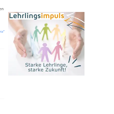
en
tz“