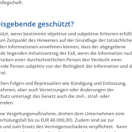
llegschaft.
isgebende geschützt?
tzt, wenn bestimmte objektive und subjektive Kriterien erfüllt
um Zeitpunkt des Hinweises auf der Grundlage der tatsächlich
nden Informationen annehmen können, dass der abgegebene
nde liegenden Initiativantrag der Fall, wenn die Information nac
drücken einer durchschnittlichen Person den Verdacht einer
nde Person subjektiv von der Richtigkeit der Information und d
ist.
ichen Folgen und Repressalien wie Kündigung und Entlassung,
nahmen, aber auch Versetzungen oder Änderungen der
hutz untersagt das Gesetz auch die zivil-, straf- oder
benden.
es eine Vergeltungsmaßnahme, drohen dem Unternehmen eine
holungsfall bis zu EUR 40.000,00). Zudem sind sie zur
s und zum Ersatz des Vermögensschadens verpflichtet. Kann