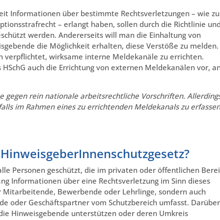
gkeit Informationen über bestimmte Rechtsverletzungen – wie z
ionsstrafrecht – erlangt haben, sollen durch die Richtlinie un
chützt werden. Andererseits will man die Einhaltung von
gebende die Möglichkeit erhalten, diese Verstöße zu melden.
erpflichtet, wirksame interne Meldekanäle zu errichten.
 HSchG auch die Errichtung von externen Meldekanälen vor, a
e gegen rein nationale arbeitsrechtliche Vorschriften. Allerding
nfalls im Rahmen eines zu errichtenden Meldekanals zu erfasse
. HinweisgeberInnenschutzgesetz?
le Personen geschützt, die im privaten oder öffentlichen Bere
ng Informationen über eine Rechtsverletzung im Sinn dieses
ur Mitarbeitende, Bewerbende oder Lehrlinge, sondern auch
tende oder Geschäftspartner vom Schutzbereich umfasst. Darüber
 die Hinweisgebende unterstützen oder deren Umkreis