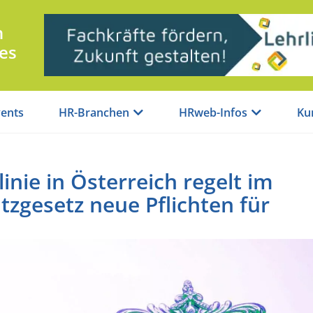
n
es
ents
HR-Branchen
HRweb-Infos
Ku
inie in Österreich regelt im
zgesetz neue Pflichten für