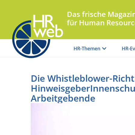
Das frische Magazi
für Human Resourc
HR-Themen
HR-Ev
Die Whistleblower-Richtl
HinweisgeberInnenschut
Arbeitgebende