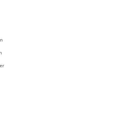
en
h
er