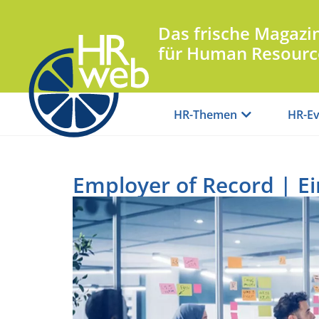
Das frische Magazi
für Human Resourc
HR-Themen
HR-Ev
Employer of Record | Ei