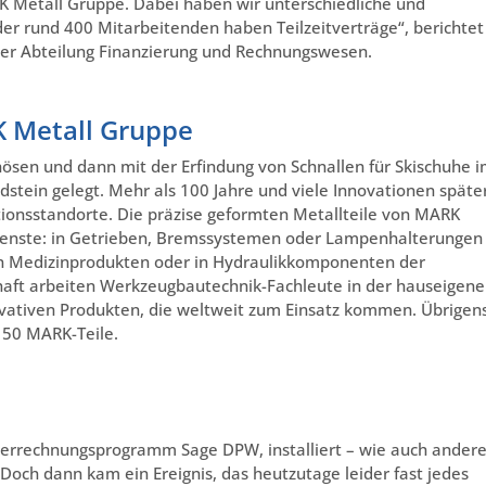
K Metall Gruppe. Dabei haben wir unterschiedliche und
der rund 400 Mitarbeitenden haben Teilzeitverträge“, berichtet
der Abteilung Finanzierung und Rechnungswesen.
K Metall Gruppe
en und dann mit der Erfindung von Schnallen für Skischuhe 
stein gelegt. Mehr als 100 Jahre und viele Innovationen späte
ionsstandorte. Die präzise geformten Metallteile von MARK
 Dienste: in Getrieben, Bremssystemen oder Lampenhalterungen
 in Medizinprodukten oder in Hydraulikkomponenten der
haft arbeiten Werkzeugbautechnik-Fachleute in der hauseigen
ovativen Produkten, die weltweit zum Einsatz kommen. Übrigen
150 MARK-Teile.
verrechnungsprogramm Sage DPW, installiert – wie auch ander
Doch dann kam ein Ereignis, das heutzutage leider fast jedes