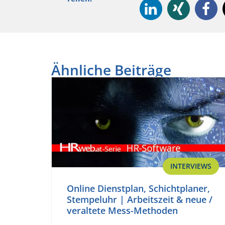
Ähnliche Beiträge
INTERVIEWS
Online Dienstplan, Schichtplaner,
Stempeluhr | Arbeitszeit & neue /
veraltete Mess-Methoden