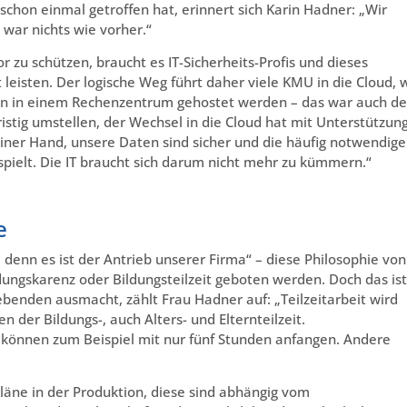
chon einmal getroffen hat, erinnert sich Karin Hadner: „Wir
war nichts wie vorher.“
 zu schützen, braucht es IT-Sicherheits-Profis und dieses
 leisten. Der logische Weg führt daher viele KMU in die Cloud, 
ten in einem Rechenzentrum gehostet werden – das war auch de
istig umstellen, der Wechsel in die Cloud hat mit Unterstützun
s einer Hand, unsere Daten sind sicher und die häufig notwendig
pielt. Die IT braucht sich darum nicht mehr zu kümmern.“
e
 denn es ist der Antrieb unserer Firma“ – diese Philosophie von
dungskarenz oder Bildungsteilzeit geboten werden. Doch das ist
gebenden ausmacht, zählt Frau Hadner auf: „Teilzeitarbeit wird
 der Bildungs-, auch Alters- und Elternteilzeit.
 können zum Beispiel mit nur fünf Stunden anfangen. Andere
läne in der Produktion, diese sind abhängig vom