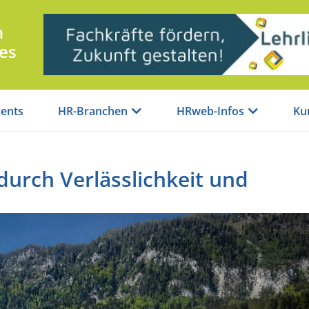
n
es
ents
HR-Branchen
HRweb-Infos
Ku
urch Verlässlichkeit und