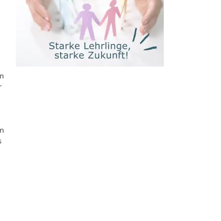
im
r
en
s
e