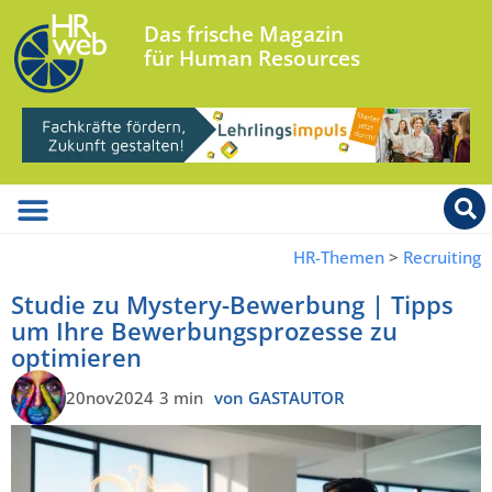
Das frische Magazin
für Human Resources
HR-Themen
>
Recruiting
Studie zu Mystery-Bewerbung | Tipps
um Ihre Bewerbungsprozesse zu
optimieren
20nov2024
3 min
von GASTAUTOR