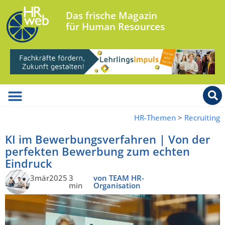
Das frische Magazin
für Human Resources
HR-Themen
>
Recruiting
KI im Bewerbungsverfahren | Von der
perfekten Bewerbung zum echten
Eindruck
3mär2025
3
von TEAM HR-
min
Organisation