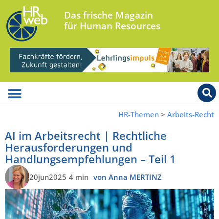
Das frische Magazin
für Human Resources
HR-Themen
>
Arbeits-Recht
AI im Arbeitsrecht | Rechtliche
Herausforderungen und
Handlungsempfehlungen – Teil 1
20jun2025
4 min
von Anna MERTINZ