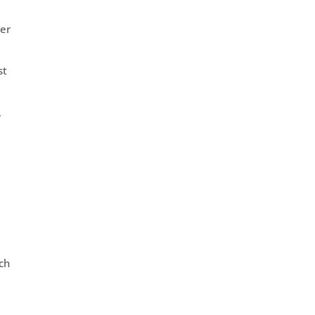
 er
st
r
ch