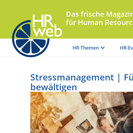
Das frische Magazi
für Human Resourc
HR-Themen
HR-Ev
Stressmanagement | Fü
bewältigen