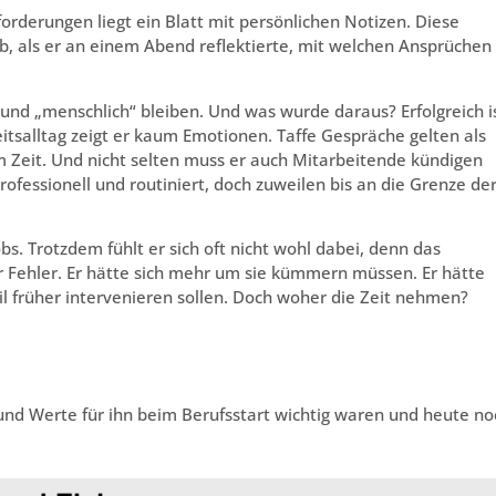
rderungen liegt ein Blatt mit persönlichen Notizen. Diese
ub, als er an einem Abend reflektierte, mit welchen Ansprüchen
“ und „menschlich“ bleiben. Und was wurde daraus? Erfolgreich i
eitsalltag zeigt er kaum Emotionen. Taffe Gespräche gelten als
m Zeit. Und nicht selten muss er auch Mitarbeitende kündigen
rofessionell und routiniert, doch zuweilen bis an die Grenze de
Jobs. Trotzdem fühlt er sich oft nicht wohl dabei, denn das
ihr Fehler. Er hätte sich mehr um sie kümmern müssen. Er hätte
l früher intervenieren sollen. Doch woher die Zeit nehmen?
und Werte für ihn beim Berufsstart wichtig waren und heute no