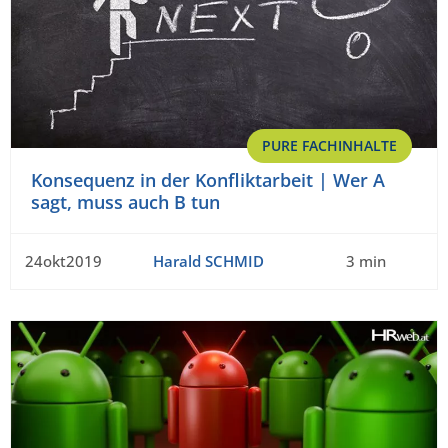
PURE FACHINHALTE
Konsequenz in der Konfliktarbeit | Wer A
sagt, muss auch B tun
24okt2019
Harald SCHMID
3 min