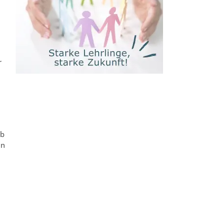
r
lb
en