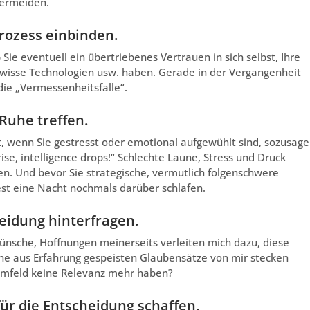
vermeiden.
rozess einbinden.
 Sie eventuell ein übertriebenes Vertrauen in sich selbst, Ihre
ewisse Technologien usw. haben. Gerade in der Vergangenheit
die „Vermessenheitsfalle“.
Ruhe treffen.
t, wenn Sie gestresst oder emotional aufgewühlt sind, sozusag
e, intelligence drops!“ Schlechte Laune, Stress und Druck
en. Und bevor Sie strategische, vermutlich folgenschwere
st eine Nacht nochmals darüber schlafen.
eidung hinterfragen.
Wünsche, Hoffnungen meinerseits verleiten mich dazu, diese
he aus Erfahrung gespeisten Glaubensätze von mir stecken
 Umfeld keine Relevanz mehr haben?
 für die Entscheidung schaffen
.