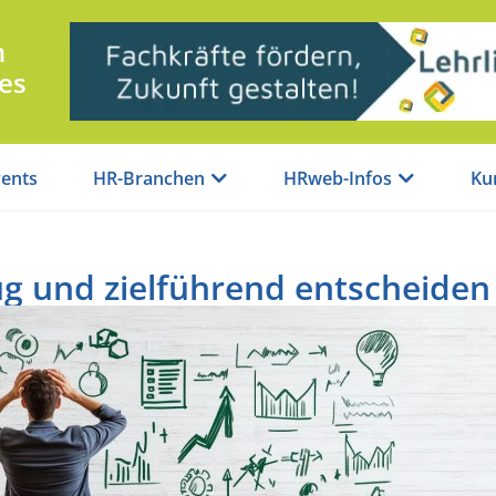
n
es
ents
HR-Branchen
HRweb-Infos
Ku
lug und zielführend entscheiden