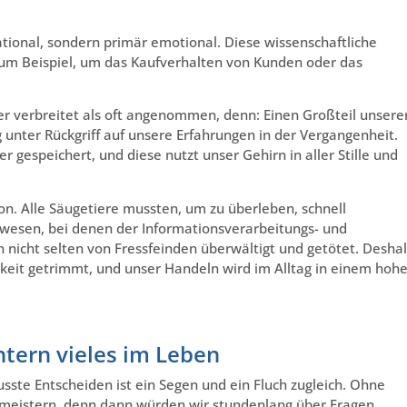
tional, sondern primär emotional. Diese wissenschaftliche
 zum Beispiel, um das Kaufverhalten von Kunden oder das
eiter verbreitet als oft angenommen, denn: Einen Großteil unsere
g unter Rückgriff auf unsere Erfahrungen in der Vergangenheit.
 gespeichert, und diese nutzt unser Gehirn in aller Stille und
tion. Alle Säugetiere mussten, um zu überleben, schnell
wesen, bei denen der Informationsverarbeitungs- und
 nicht selten von Fressfeinden überwältigt und getötet. Desha
gkeit getrimmt, und unser Handeln wird im Alltag in einem hoh
tern vieles im Leben
ste Entscheiden ist ein Segen und ein Fluch zugleich. Ohne
t meistern, denn dann würden wir stundenlang über Fragen