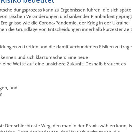
Entscheidungsprozess kann zu Ergebnissen führen, die sich späte
die von raschen Veränderungen und sinkender Planbarkeit gepräg
e Ereignisse wie die Corona-Pandemie, der Krieg in der Ukraine
nen die Grundlage von Entscheidungen innerhalb kürzester Zei
idungen zu treffen und die damit verbundenen Risiken zu trage
u kennen und sich klarzumachen: Eine neue
h eine Wette auf eine unsichere Zukunft. Deshalb braucht es
gen, und
n.
t: Der schlechteste Weg, den man in der Praxis wählen kann, is
scheiden. Denn das bedeutet, den Versuch aufzugeben, die