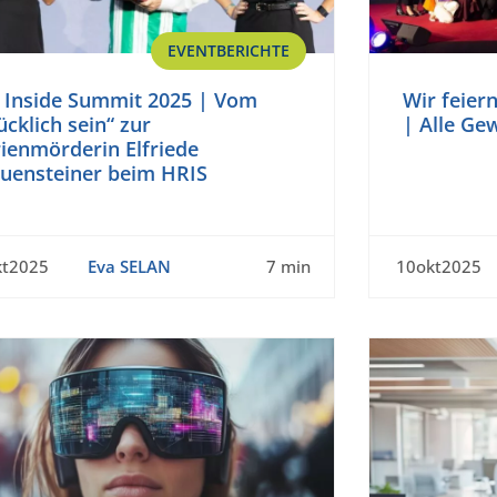
EVENTBERICHTE
 Inside Summit 2025 | Vom
Wir feier
ücklich sein“ zur
| Alle Ge
ienmörderin Elfriede
auensteiner beim HRIS
kt2025
Eva SELAN
7 min
10okt2025