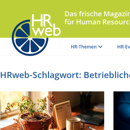
Das frische Magazi
für Human Resourc
HR-Themen
HR-Ev
HRweb-Schlagwort: Betrieblic