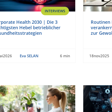
INTERVIEWS
porate Health 2030 | Die 3
Routinen 
htigsten Hebel betrieblicher
veranker
sundheitsstrategien
zur Gewoh
ai2026
Eva SELAN
6 min
18nov2025