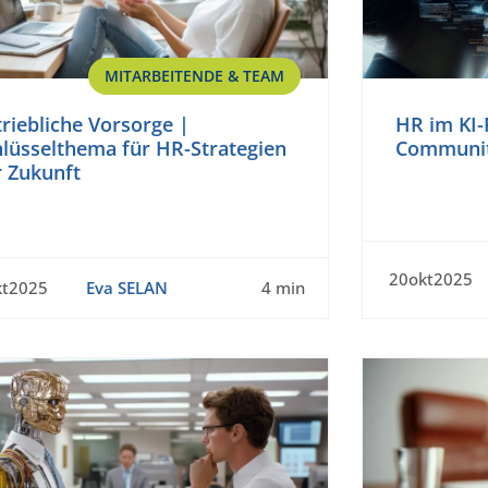
MITARBEITENDE & TEAM
riebliche Vorsorge |
HR im KI-
hlüsselthema für HR-Strategien
Communit
r Zukunft
20okt2025
kt2025
Eva SELAN
4 min