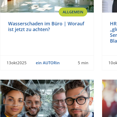
ALLGEMEIN
Wasserschaden im Büro | Worauf
HR
ist jetzt zu achten?
„gl
Ser
Bl
13okt2025
ein AUTORin
5 min
10o