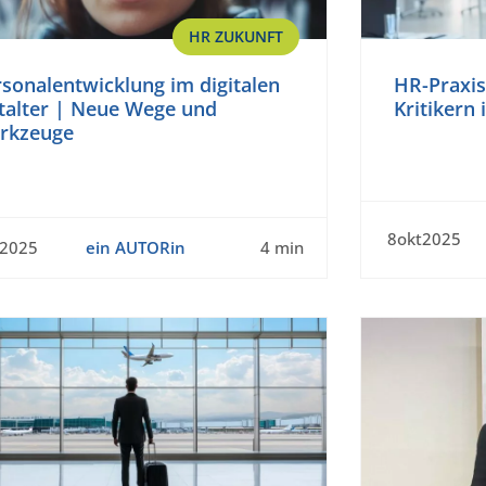
HR ZUKUNFT
sonalentwicklung im digitalen
HR-Praxi
italter | Neue Wege und
Kritikern
rkzeuge
8okt2025
t2025
ein AUTORin
4 min