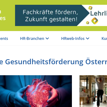
n
es
ents
HR-Branchen
HRweb-Infos
Ku
he Gesundheitsförderung Öster