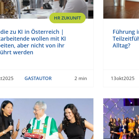
HR ZUKUNFT
die zu KI in Österreich |
Führung in
arbeitende wollen mit KI
Teilzeitf
eiten, aber nicht von ihr
Alltag?
führt werden
kt2025
GASTAUTOR
2 min
13okt2025