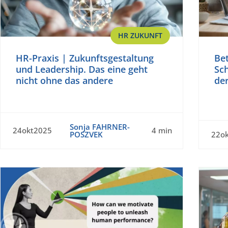
HR ZUKUNFT
HR-Praxis | Zukunftsgestaltung
Bet
und Leadership. Das eine geht
Sc
nicht ohne das andere
de
Sonja FAHRNER-
24okt2025
4 min
POSZVEK
22o