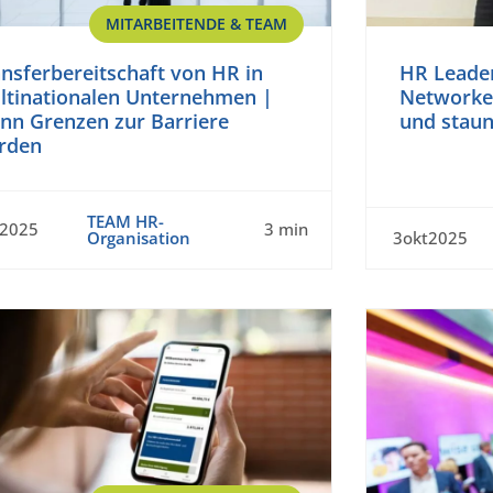
MITARBEITENDE & TEAM
nsferbereitschaft von HR in
HR Leader
ltinationalen Unternehmen |
Networken
nn Grenzen zur Barriere
und staun
rden
TEAM HR-
t2025
3 min
Organisation
3okt2025