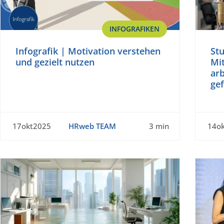
INFOGRAFIKEN
Infografik | Motivation verstehen
Stu
und gezielt nutzen
Mit
arb
ge
17okt2025
HRweb TEAM
3 min
14o