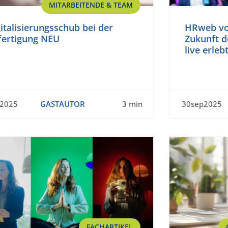
MITARBEITENDE & TEAM
italisierungsschub bei der
HRweb vor
fertigung NEU
Zukunft d
live erleb
t2025
GASTAUTOR
3 min
30sep2025
FACHARTIKEL