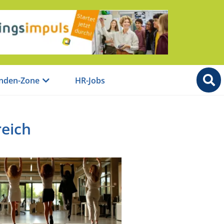
nden-Zone
HR-Jobs
reich