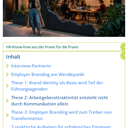
HR-Know-how aus der Praxis für die Praxis
Inhalt
Interview-Partnerin
Employer Branding am Wendepunkt
These 1: Brand Identity als Basis wird Teil der
Führungsagenden
These 2: Arbeitgeberattraktivität entsteht nicht
durch Kommunikation allein
These 3: Employer Branding wird zum Treiber von
Transformation
3 praktische Aufgaben für erfolgreiches Employer