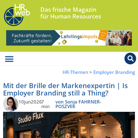
Das frische Magazin
für Human Resources
HR-Themen
>
Employer Branding
Mit der Brille der Markenexpertin | Is
Employer Branding still a Thing?
10jun2026
7
von Sonja FAHRNER-
min
POSZVEK