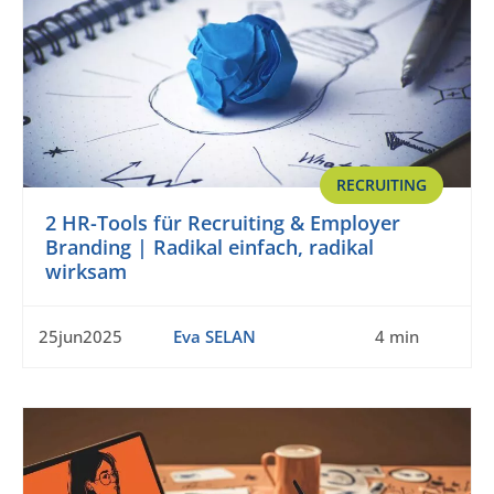
RECRUITING
2 HR-Tools für Recruiting & Employer
Branding | Radikal einfach, radikal
wirksam
25jun2025
Eva SELAN
4 min