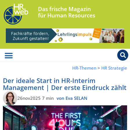
Das frische Magazin
für Human Resources
HR-Themen
>
HR Strategie
Der ideale Start in HR-Interim
Management | Der erste Eindruck zählt
26nov2025
7 min
von Eva SELAN