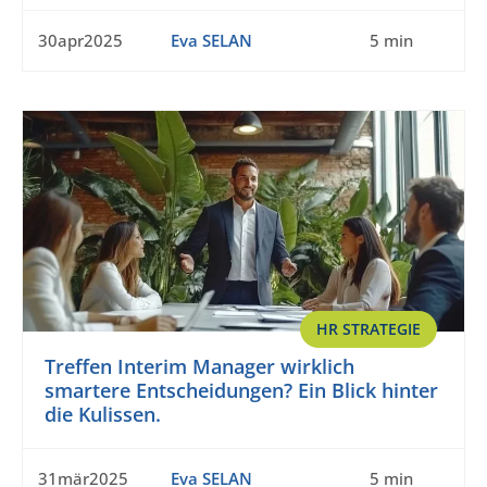
30apr2025
Eva SELAN
5 min
HR STRATEGIE
Treffen Interim Manager wirklich
smartere Entscheidungen? Ein Blick hinter
die Kulissen.
31mär2025
Eva SELAN
5 min