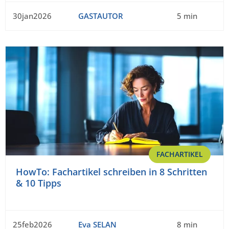
30jan2026
GASTAUTOR
5 min
FACHARTIKEL
HowTo: Fachartikel schreiben in 8 Schritten
& 10 Tipps
25feb2026
Eva SELAN
8 min