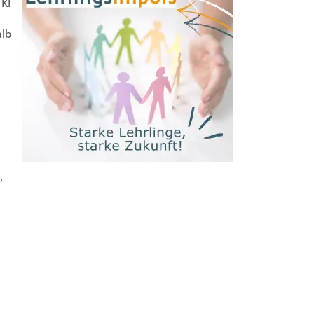
 KI
alb
,