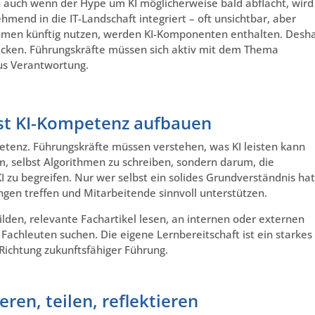
 auch wenn der Hype um KI möglicherweise bald abflacht, wird
hmend in die IT-Landschaft integriert – oft unsichtbar, aber
nehmen künftig nutzen, werden KI-Komponenten enthalten. Desh
stecken. Führungskräfte müssen sich aktiv mit dem Thema
us Verantwortung.
st KI-Kompetenz aufbauen
petenz. Führungskräfte müssen verstehen, was KI leisten kann
m, selbst Algorithmen zu schreiben, sondern darum, die
 zu begreifen. Nur wer selbst ein solides Grundverständnis hat
ngen treffen und Mitarbeitende sinnvoll unterstützen.
ilden, relevante Fachartikel lesen, an internen oder externen
achleuten suchen. Die eigene Lernbereitschaft ist ein starkes
 Richtung zukunftsfähiger Führung.
ren, teilen, reflektieren