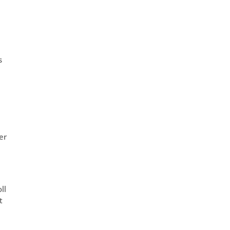
s
er
ll
t