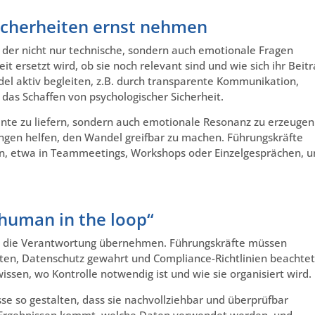
icherheiten ernst nehmen
, der nicht nur technische, sondern auch emotionale Fragen
eit ersetzt wird, ob sie noch relevant sind und wie sich ihr Beit
l aktiv begleiten, z.B. durch transparente Kommunikation,
as Schaffen von psychologischer Sicherheit.
mente zu liefern, sondern auch emotionale Resonanz zu erzeugen
ungen helfen, den Wandel greifbar zu machen. Führungskräfte
en, etwa in Teammeetings, Workshops oder Einzelgesprächen, u
 human in the loop“
ht die Verantwortung übernehmen. Führungskräfte müssen
alten, Datenschutz gewahrt und Compliance-Richtlinien beachtet
sen, wo Kontrolle notwendig ist und wie sie organisiert wird.
se so gestalten, dass sie nachvollziehbar und überprüfbar
en Ergebnissen kommt, welche Daten verwendet werden, und