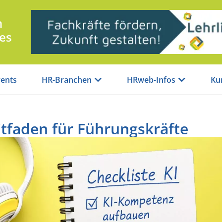
n
es
ents
HR-Branchen
HRweb-Infos
Ku
itfaden für Führungskräfte