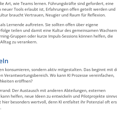
ie Art, wie Teams lernen. Führungskräfte sind gefordert, eine
neuer Tools erlaubt ist, Erfahrungen offen geteilt werden und
kultur braucht Vertrauen, Neugier und Raum für Reflexion.
als Lernende auftreten. Sie sollten offen über eigene
erfolge teilen und damit eine Kultur des gemeinsamen Wachsen
arning-Gruppen oder kurze Impuls-Sessions können helfen, die
Alltag zu verankern.
eln
en konsumieren, sondern aktiv mitgestalten. Das beginnt mit d
nen Verantwortungsbereich. Wo kann KI Prozesse vereinfachen,
hkeiten eröffnen?
lerrand: Der Austausch mit anderen Abteilungen, externen
kann helfen, neue Ideen zu entwickeln und Pilotprojekte sinnvo
hier besonders wertvoll, denn KI entfaltet ihr Potenzial oft ers
.